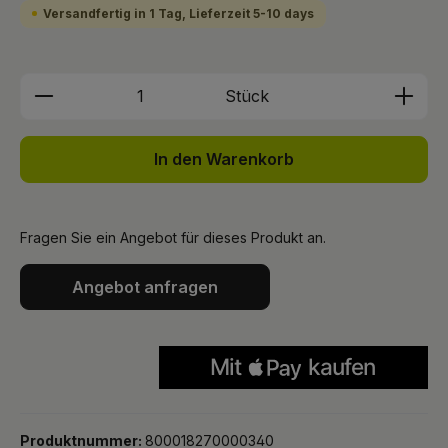
Versandfertig in 1 Tag, Lieferzeit 5-10 days
Produkt Anzahl: Gib den gewünschten We
Stück
In den Warenkorb
Fragen Sie ein Angebot für dieses Produkt an.
Angebot anfragen
Produktnummer:
800018270000340