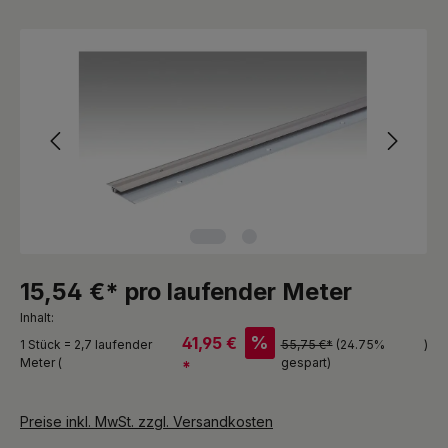
Bildergalerie überspringen
15,54 €* pro laufender Meter
Inhalt:
%
41,95 €
1 Stück = 2,7 laufender
55,75 €*
(24.75%
)
Meter (
gespart)
*
Preise inkl. MwSt. zzgl. Versandkosten