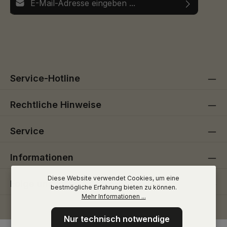
Ich habe die
Datenschutzbestimmungen
zur Kenntnis
Die mit einem Stern (*) markierten Felder sind
genommen und die
AGB
gelesen und bin mit ihnen
Pflichtfelder.
einverstanden.
Service-Hotline
Rechtliche Hinweise
Service
Informationen
Diese Website verwendet Cookies, um eine
Folge uns
bestmögliche Erfahrung bieten zu können.
Mehr Informationen ...
Nur technisch notwendige