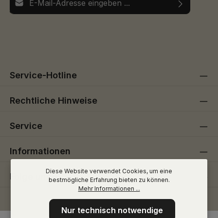
Ich habe die
Datenschutzbestimmungen
zur Kenntnis
Die mit einem Stern (*) markierten Felder sind
genommen und die
AGB
gelesen und bin mit ihnen
Pflichtfelder.
einverstanden.
Service-Hotline
Rechtliche Hinweise
Service
Informationen
Diese Website verwendet Cookies, um eine
Folge uns
bestmögliche Erfahrung bieten zu können.
Mehr Informationen ...
Nur technisch notwendige