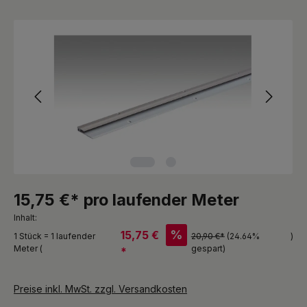
Bildergalerie überspringen
15,75 €* pro laufender Meter
Inhalt:
%
15,75 €
1 Stück = 1 laufender
20,90 €*
(24.64%
)
Meter (
gespart)
*
Preise inkl. MwSt. zzgl. Versandkosten