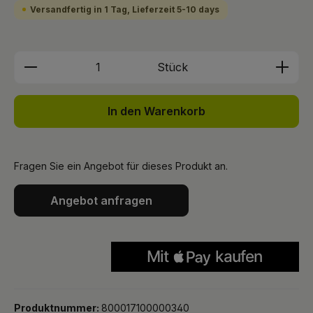
Versandfertig in 1 Tag, Lieferzeit 5-10 days
Produkt Anzahl: Gib den gewünschten We
Stück
In den Warenkorb
Fragen Sie ein Angebot für dieses Produkt an.
Angebot anfragen
Produktnummer:
800017100000340