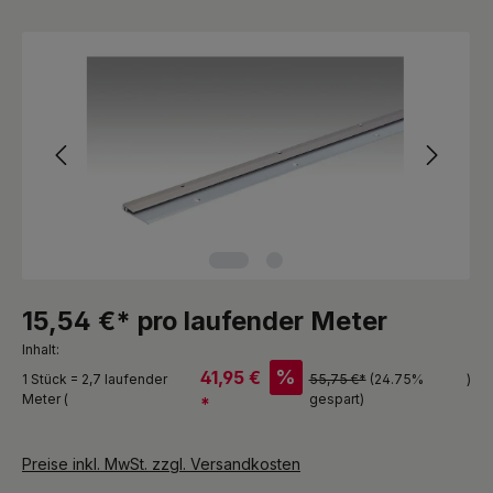
Bildergalerie überspringen
15,54 €* pro laufender Meter
Inhalt:
%
41,95 €
1 Stück = 2,7 laufender
55,75 €*
(24.75%
)
Meter (
gespart)
*
Preise inkl. MwSt. zzgl. Versandkosten