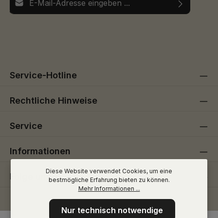
Ich habe die
Datenschutzbestimmungen
zur Kenntnis
Die mit einem Stern (*) markierten Felder sind
genommen und die
AGB
gelesen und bin mit ihnen
Pflichtfelder.
einverstanden.
Service-Hotline
Rechtliche Hinweise
Service
Informationen
Diese Website verwendet Cookies, um eine
Folge uns
bestmögliche Erfahrung bieten zu können.
Mehr Informationen ...
Nur technisch notwendige