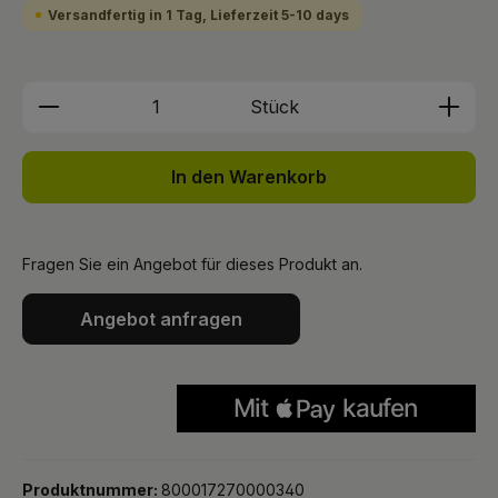
Versandfertig in 1 Tag, Lieferzeit 5-10 days
Produkt Anzahl: Gib den gewünschten We
Stück
In den Warenkorb
Fragen Sie ein Angebot für dieses Produkt an.
Angebot anfragen
Produktnummer:
800017270000340