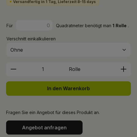
Versandfertig in 1 Tag, Lieferzeit 8-15 days
Für
Quadratmeter benötigt man
1
Rolle
.
Verschnitt einkalkulieren
Produkt Anzahl: Gib den gewünschten We
Rolle
In den Warenkorb
Fragen Sie ein Angebot für dieses Produkt an.
Angebot anfragen