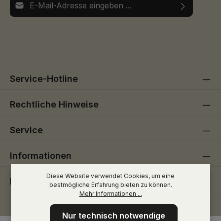
Ich habe die
Datenschutzbestimmungen
zur Kenntnis
Die mit einem Stern (*) markierten Felder sind
genommen und die
AGB
gelesen und bin mit ihnen
Pflichtfelder.
einverstanden.
Service-Hotline
Rechtliche Hinweise
Service
Informationen
Diese Website verwendet Cookies, um eine
Folge uns
bestmögliche Erfahrung bieten zu können.
Mehr Informationen ...
Nur technisch notwendige