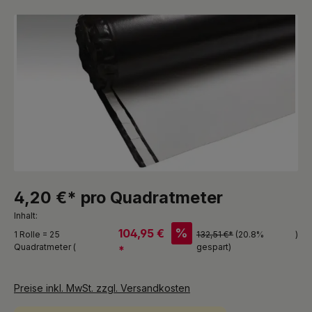
Bildergalerie überspringen
4,20 €* pro Quadratmeter
Inhalt:
%
104,95 €
1 Rolle = 25
132,51 €*
(20.8%
)
Quadratmeter (
gespart)
*
Preise inkl. MwSt. zzgl. Versandkosten