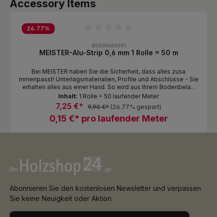
Produktgalerie überspringen
Accessory Items
26.77
%
Durchschnittliche Bewertung von 0 von 5 Sternen
80001400001
MEISTER-Alu-Strip 0,6 mm 1 Rolle = 50 m
Bei MEISTER haben Sie die Sicherheit, dass alles zusa
mmenpasst! Unterlagsmaterialien, Profile und Abschlüsse - Sie
erhalten alles aus einer Hand. So wird aus Ihrem Bodenbelag
eine ganzheitliche Einrichtungslösung, die zu Ihnen passt und
Inhalt:
1 Rolle = 50 laufender Meter
vor allem lange und zuverlässig hält. Entdecken Sie unser
7,25 €*
9,90 €*
(26.77% gespart)
umfangreiches Zubehörsortiment. Alu-Klebestreifen zur
0,15 €* pro laufender Meter
Verbindung der Bahnen an den Kopfstößen der MEISTER-Twin
Control zwingend erforderlich.
Abonnieren Sie den kostenlosen Newsletter und verpassen
Sie keine Neuigkeit oder Aktion.
E-Mail-Adresse*