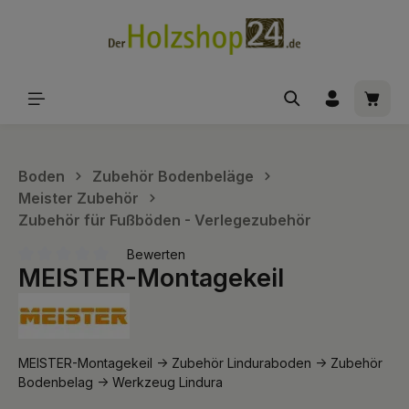
alt springen
Waren
Boden
Zubehör Bodenbeläge
Meister Zubehör
Zubehör für Fußböden - Verlegezubehör
Bewerten
MEISTER-Montagekeil
Durchschnittliche Bewertung von 0 von 5 Sternen
MEISTER-Montagekeil -> Zubehör Linduraboden -> Zubehör
Bodenbelag -> Werkzeug Lindura