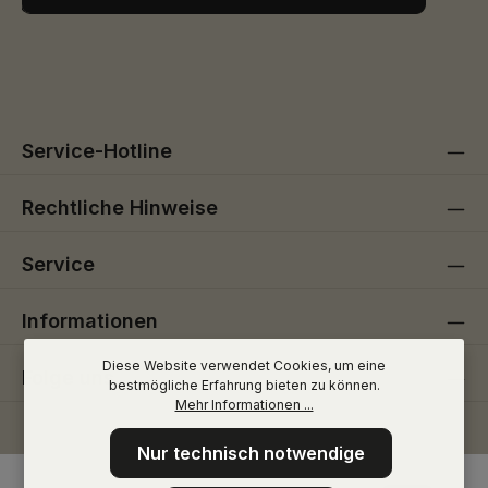
Ich habe die
Datenschutzbestimmungen
zur Kenntnis
Die mit einem Stern (*) markierten Felder sind
genommen und die
AGB
gelesen und bin mit ihnen
Pflichtfelder.
einverstanden.
Service-Hotline
Rechtliche Hinweise
Service
Informationen
Diese Website verwendet Cookies, um eine
Folge uns
bestmögliche Erfahrung bieten zu können.
Mehr Informationen ...
Nur technisch notwendige