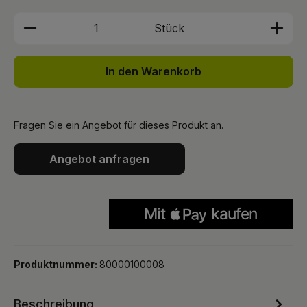
Produkt Anzahl: Gib den gewünschten We
Stück
In den Warenkorb
Fragen Sie ein Angebot für dieses Produkt an.
Angebot anfragen
Produktnummer:
80000100008
Beschreibung