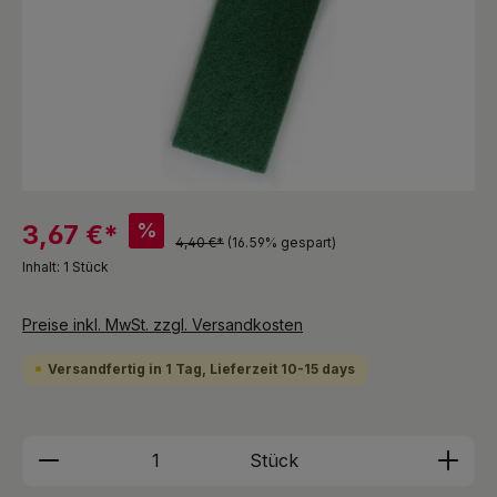
%
3,67 €*
4,40 €*
(16.59% gespart)
Inhalt:
1 Stück
Preise inkl. MwSt. zzgl. Versandkosten
Versandfertig in 1 Tag, Lieferzeit 10-15 days
Produkt Anzahl: Gib den gewünschten We
Stück