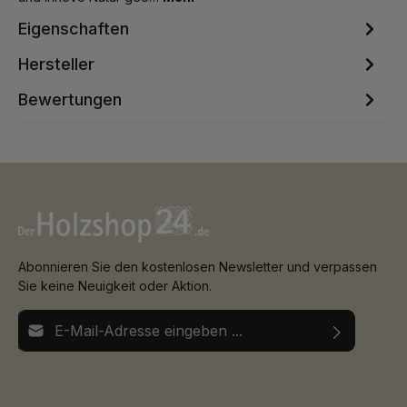
Eigenschaften
Hersteller
Bewertungen
Abonnieren Sie den kostenlosen Newsletter und verpassen
Sie keine Neuigkeit oder Aktion.
E-Mail-Adresse*
Ich habe die
Datenschutzbestimmungen
zur Kenntnis
Die mit einem Stern (*) markierten Felder sind
genommen und die
AGB
gelesen und bin mit ihnen
Pflichtfelder.
einverstanden.