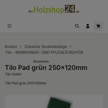
alt springen
Waren
Boden
Zubehör Bodenbeläge
Tilo - REINIGUNGS- UND PFLEGEZUBEHÖR
Bewerten
Tilo Pad grün 250x120mm
Durchschnittliche Bewertung von 0 von 5 Sternen
Tilo GmbH
Tilo Pad grün 250x120mm
Bildergalerie überspringen