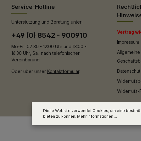
Service-Hotline
Rechtlic
Hinweis
Unterstützung und Beratung unter:
Vertrag wi
+49 (0) 8542 - 900910
Impressum
Mo-Fr.: 07:30 - 12:00 Uhr und 13:00 -
Allgemeine
16:30 Uhr, Sa.: nach telefonischer
Vereinbarung
Geschäfts
Datenschut
Oder über unser
Kontaktformular
.
Widerrufsb
Widerrufs-
Diese Website verwendet Cookies, um eine bestmög
bieten zu können.
Mehr Informationen ...