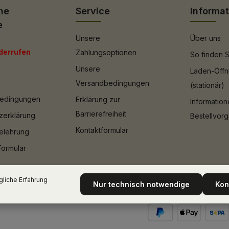
he
Service
Informa
e
Unsere
Über uns
derrufen
Zahlungsoptionen
So finden S
Unsere
Laden-Öffn
Versandbedingungen
(stationär)
bedingungen
Erklärung zur
Informatio
Barrierefreiheit
zerklärung
Bestellvor
Kontaktformular
elehrung
Formular
liche Erfahrung
Nur technisch notwendige
Kon