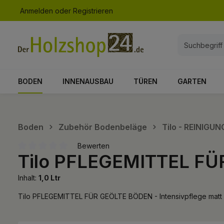
Anmelden
oder
Registrieren
springen
Zur Hauptnavigation springen
BODEN
INNENAUSBAU
TÜREN
GARTEN
Boden
Zubehör Bodenbeläge
Tilo - REINIG
Bewerten
Tilo PFLEGEMITTEL FÜR
Durchschnittliche Bewertung von 0 von 5 Sternen
Inhalt:
1,0 Ltr
Tilo PFLEGEMITTEL FÜR GEÖLTE BÖDEN - Intensivpflege matt