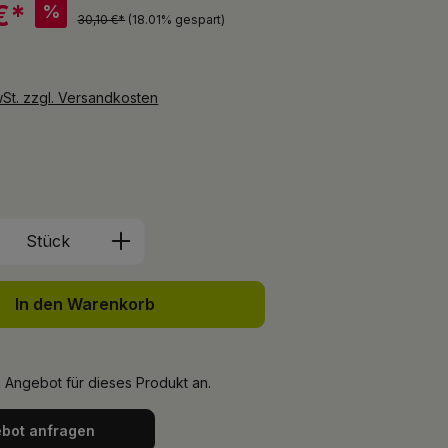
€*
%
30,10 €*
(18.01% gespart)
wSt. zzgl. Versandkosten
len
Anzahl: Gib den gewünschten Wert ein 
Stück
In den Warenkorb
n Angebot für dieses Produkt an.
bot anfragen