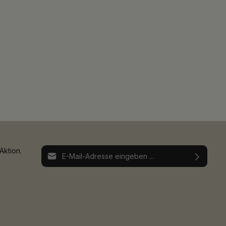
E-Mail-Adresse*
Aktion.
Ich habe die
Datenschutzbestimmungen
zur
Die mit einem Stern (*) markierten Felder sind
Kenntnis genommen und die
AGB
gelesen und
Pflichtfelder.
bin mit ihnen einverstanden.