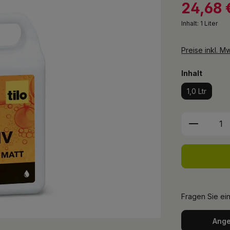
24,68 
Inhalt:
1 Liter
Preise inkl. M
auswäh
Inhalt
1,0 Ltr
Produkt 
Fragen Sie ei
Ange