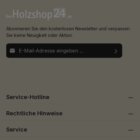
Abonnieren Sie den kostenlosen Newsletter und verpassen
Sie keine Neuigkeit oder Aktion.
E-Mail-Adresse*
Ich habe die
Datenschutzbestimmungen
zur Kenntnis
Die mit einem Stern (*) markierten Felder sind
genommen und die
AGB
gelesen und bin mit ihnen
Pflichtfelder.
einverstanden.
Service-Hotline
Rechtliche Hinweise
Service