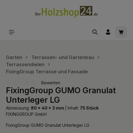
alt springen
Waren
Garten
Terrassen- und Gartenbau
Terrassendielen
FixingGroup Terrasse und Fassade
Bewerten
FixingGroup GUMO Granulat
Durchschnittliche Bewertung von 0 von 5 Sternen
Unterleger LG
Abmessung:
80 x 40 x 3 mm
|
Inhalt:
75 Stück
FIXINGGROUP GmbH
FixingGroup GUMO Granulat Unterleger LG