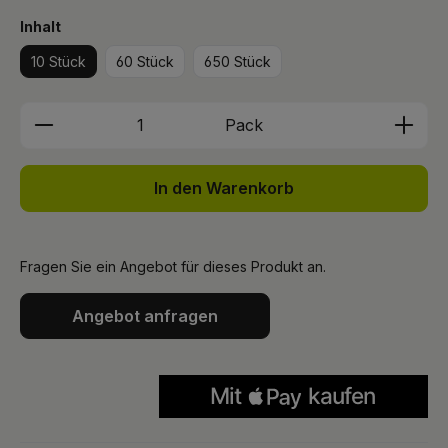
auswählen
Inhalt
10 Stück
60 Stück
650 Stück
Produkt Anzahl: Gib den gewünschten We
Pack
In den Warenkorb
Fragen Sie ein Angebot für dieses Produkt an.
Angebot anfragen