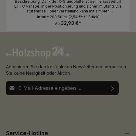
Beschreibung Dank der X-Grundplatte ist der Terrassenfuß
LIFTO variabel in der Positionierung und sicher im Stand. Die
stufenlose Höhenverstellung kann mit simplen
Zwischenadaptern signifikant erhöht werden und bietet so
Inhalt:
200 Stück
(2,54 €* / 1 Stück)
maximale Flexibilität während der Montage. Überblick
32,93 €*
Ab
Höhenausgleich: 35 - 55 mm Zubehör:
Druckverteilerplatte GUMO LGD/LGA UNIA 4,2x22 mm RELO A
Abmessungen: Grundplatte Ø 167 mm | Auflagebreite 70 mm
Material: PP Polypropylen Recycelt !! bei VE 200 Stück sind die
Füße nicht vormontiert !!
Abonnieren Sie den kostenlosen Newsletter und verpassen
Sie keine Neuigkeit oder Aktion.
E-Mail-Adresse*
Ich habe die
Datenschutzbestimmungen
zur Kenntnis
Die mit einem Stern (*) markierten Felder sind
genommen und die
AGB
gelesen und bin mit ihnen
Pflichtfelder.
einverstanden.
Service-Hotline