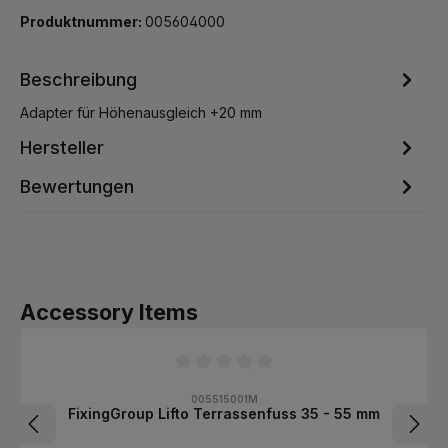
Produktnummer:
005604000
Beschreibung
Adapter für Höhenausgleich +20 mm
Hersteller
Bewertungen
Produktgalerie überspringen
Accessory Items
Durchschnittliche Bewertung von 0 von 5 Sternen
005515001M
FixingGroup Lifto Terrassenfuss 35 - 55 mm