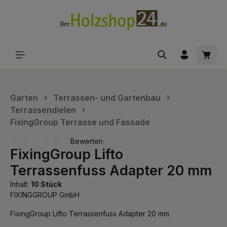
alt springen
Waren
Garten
Terrassen- und Gartenbau
Terrassendielen
FixingGroup Terrasse und Fassade
Bewerten
FixingGroup Lifto
Durchschnittliche Bewertung von 0 von 5 Sternen
Terrassenfuss Adapter 20 mm
Inhalt:
10 Stück
FIXINGGROUP GmbH
FixingGroup Lifto Terrassenfuss Adapter 20 mm