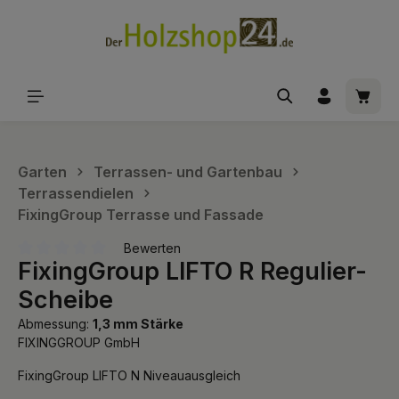
alt springen
Waren
Garten
Terrassen- und Gartenbau
Terrassendielen
FixingGroup Terrasse und Fassade
Bewerten
FixingGroup LIFTO R Regulier-
Durchschnittliche Bewertung von 0 von 5 Sternen
Scheibe
Abmessung:
1,3 mm Stärke
FIXINGGROUP GmbH
FixingGroup LIFTO N Niveauausgleich