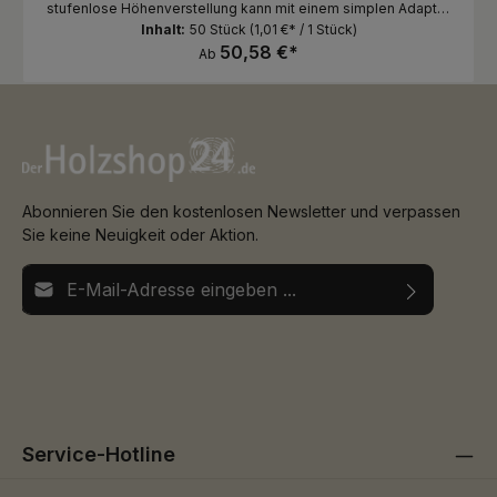
stufenlose Höhenverstellung kann mit einem simplen Adapter
signifikant erhöht werden und bietet so maximale Flexibilität
Inhalt:
50 Stück
(1,01 €* / 1 Stück)
während der Montage. LIFTO K ermöglicht dank der variablen
50,58 €*
Ab
Aufsätze auch die Verlegung von Terrassenplatten aus Stein,
Beton und Keramik. LIFTO KU:Uni-Aufsatz für Holz- und
Aluminiumunter-konstruktionen, Schnellaufnahme fürRELO A
und UNIA Überblick Höhenausgleich: 50 - 80 mm | 80 - 140
mm + Adapter Adapter KA60: + 60 mm Höhenausgleich
(Zubehör) Besonderheit: RELO A kompatibel (Zubehör)
Zubehör: Druckverteilerplatte GUMO LGD/LGA Regulier-
Scheibe 1,3 und 2,0 mm Niveauausgleich 4% | Höhe + 15 mm
Abmessungen: Grundplatte Ø 225 mm | Auflageplatte Ø 120
Abonnieren Sie den kostenlosen Newsletter und verpassen
mm Material: PP Polypropylen Recycelt
Sie keine Neuigkeit oder Aktion.
E-Mail-Adresse*
Ich habe die
Datenschutzbestimmungen
zur Kenntnis
Die mit einem Stern (*) markierten Felder sind
genommen und die
AGB
gelesen und bin mit ihnen
Pflichtfelder.
einverstanden.
Service-Hotline