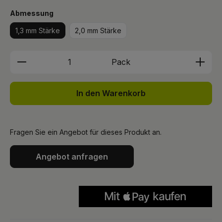
auswählen
Abmessung
1,3 mm Stärke
2,0 mm Stärke
Produkt Anzahl: Gib den gewünschten We
Pack
In den Warenkorb
Fragen Sie ein Angebot für dieses Produkt an.
Angebot anfragen