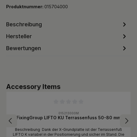
Produktnummer:
015704000
Beschreibung
Hersteller
Bewertungen
Produktgalerie überspringen
Accessory Items
Durchschnittliche Bewertung von 0 von 5 Sternen
015213000M
FixingGroup LIFTO KU Terrassenfuss 50-80 mm
Beschreibung Dank der X-Grundplatte ist der Terrassenfuß
LIFTO K variabel in der Positionierung und sicher im Stand. Die