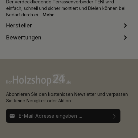
Der verdecktliegende Terrassenverbinder TENI wird
einfach, schnell und sicher montiert und Dielen können bei
Bedarf durch ei…
Mehr
Hersteller
Bewertungen
Abonnieren Sie den kostenlosen Newsletter und verpassen
Sie keine Neuigkeit oder Aktion.
E-Mail-Adresse*
Ich habe die
Datenschutzbestimmungen
zur Kenntnis
Die mit einem Stern (*) markierten Felder sind
genommen und die
AGB
gelesen und bin mit ihnen