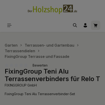
alt springen
Waren
Garten
Terrassen- und Gartenbau
Terrassendielen
FixingGroup Terrasse und Fassade
Bewerten
FixingGroup Teni Alu
Durchschnittliche Bewertung von 0 von 5 Sternen
Terrassenverbinders für Relo T
FIXINGGROUP GmbH
FixingGroup Teni Alu Terrassenverbinder-Set