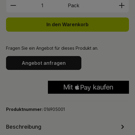
Produkt Anzahl: Gib den gewünschten We
Pack
In den Warenkorb
Fragen Sie ein Angebot für dieses Produkt an.
Angebot anfragen
Produktnummer:
016905001
Beschreibung