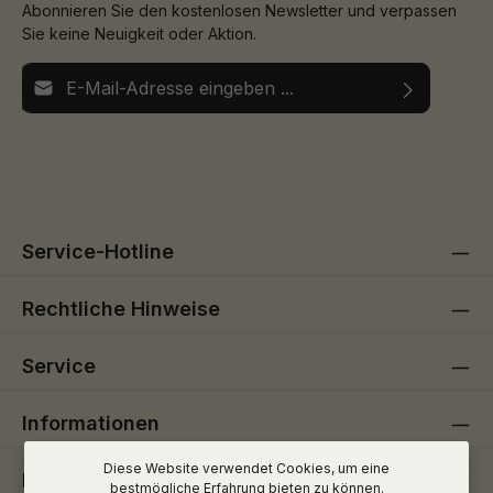
Abonnieren Sie den kostenlosen Newsletter und verpassen
Sie keine Neuigkeit oder Aktion.
E-Mail-Adresse*
Ich habe die
Datenschutzbestimmungen
zur Kenntnis
Die mit einem Stern (*) markierten Felder sind
genommen und die
AGB
gelesen und bin mit ihnen
Pflichtfelder.
einverstanden.
Service-Hotline
Rechtliche Hinweise
Service
Informationen
Diese Website verwendet Cookies, um eine
Folge uns
bestmögliche Erfahrung bieten zu können.