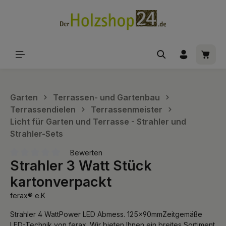
alt springen
Waren
Garten
Terrassen- und Gartenbau
Terrassendielen
Terrassenmeister
Licht für Garten und Terrasse - Strahler und
Strahler-Sets
Bewerten
Strahler 3 Watt Stück
Durchschnittliche Bewertung von 0 von 5 Sternen
kartonverpackt
ferax® e.K
Strahler 4 WattPower LED Abmess. 125x90mmZeitgemäße
LED-Technik von ferax. Wir bieten Ihnen ein breites Sortiment