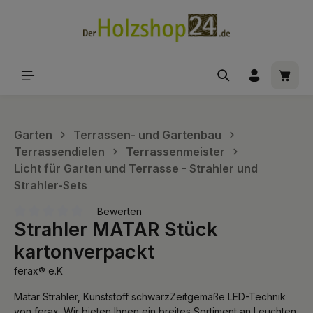
alt springen
Waren
Garten
Terrassen- und Gartenbau
Terrassendielen
Terrassenmeister
Licht für Garten und Terrasse - Strahler und
Strahler-Sets
Bewerten
Strahler MATAR Stück
Durchschnittliche Bewertung von 0 von 5 Sternen
kartonverpackt
ferax® e.K
Matar Strahler, Kunststoff schwarzZeitgemäße LED-Technik
von ferax. Wir bieten Ihnen ein breites Sortiment an Leuchten