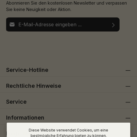
Abonnieren Sie den kostenlosen Newsletter und verpassen
Sie keine Neuigkeit oder Aktion.
E-Mail-Adresse*
Ich habe die
Datenschutzbestimmungen
zur Kenntnis
Die mit einem Stern (*) markierten Felder sind
genommen und die
AGB
gelesen und bin mit ihnen
Pflichtfelder.
einverstanden.
Service-Hotline
Rechtliche Hinweise
Service
Informationen
Diese Website verwendet Cookies, um eine
Folge uns
bestmögliche Erfahrung bieten zu können.