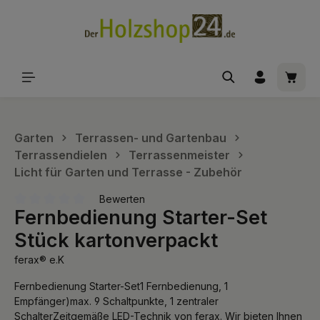
alt springen
Waren
Garten
Terrassen- und Gartenbau
Terrassendielen
Terrassenmeister
Licht für Garten und Terrasse - Zubehör
Bewerten
Fernbedienung Starter-Set
Durchschnittliche Bewertung von 0 von 5 Sternen
Stück kartonverpackt
ferax® e.K
Fernbedienung Starter-Set1 Fernbedienung, 1
Empfänger)max. 9 Schaltpunkte, 1 zentraler
SchalterZeitgemäße LED-Technik von ferax. Wir bieten Ihnen