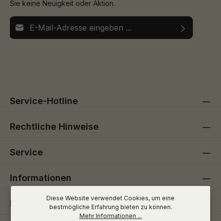
Sie keine Neuigkeit oder Aktion.
E-Mail-Adresse*
Ich habe die
Datenschutzbestimmungen
zur Kenntnis
Die mit einem Stern (*) markierten Felder sind
genommen und die
AGB
gelesen und bin mit ihnen
Pflichtfelder.
einverstanden.
Service-Hotline
Rechtliche Hinweise
Service
Informationen
Diese Website verwendet Cookies, um eine
Folge uns
bestmögliche Erfahrung bieten zu können.
Mehr Informationen ...