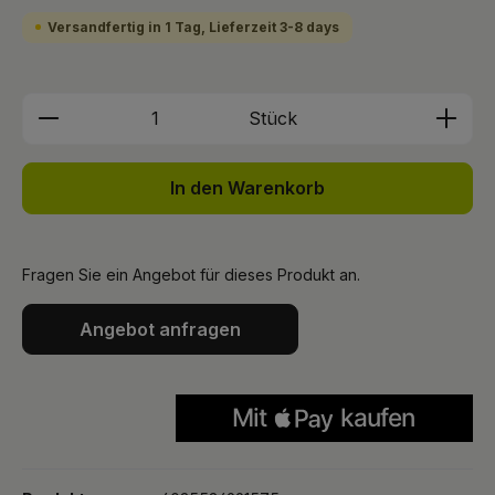
Versandfertig in 1 Tag, Lieferzeit 3-8 days
Produkt Anzahl: Gib den gewünschten We
Stück
In den Warenkorb
Fragen Sie ein Angebot für dieses Produkt an.
Angebot anfragen