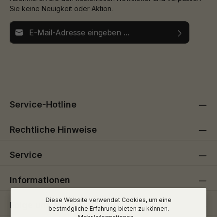
Sie keine Neuigkeit oder Aktion.
E-Mail-Adresse*
Ich habe die
Datenschutzbestimmungen
zur Kenntnis
Die mit einem Stern (*) markierten Felder sind
genommen und die
AGB
gelesen und bin mit ihnen
Pflichtfelder.
einverstanden.
Service-Hotline
Rechtliche Hinweise
Service
Informationen
Diese Website verwendet Cookies, um eine
Folge uns
bestmögliche Erfahrung bieten zu können.