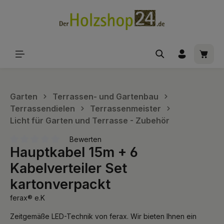
alt springen
Waren
Garten
Terrassen- und Gartenbau
Terrassendielen
Terrassenmeister
Licht für Garten und Terrasse - Zubehör
Bewerten
Hauptkabel 15m + 6
Durchschnittliche Bewertung von 0 von 5 Sternen
Kabelverteiler Set
kartonverpackt
ferax® e.K
Zeitgemäße LED-Technik von ferax. Wir bieten Ihnen ein