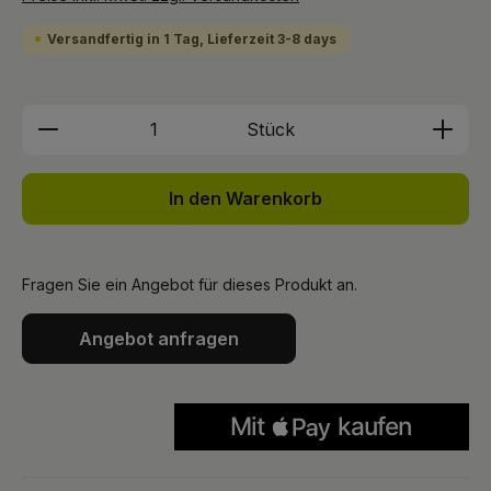
Versandfertig in 1 Tag, Lieferzeit 3-8 days
Produkt Anzahl: Gib den gewünschten We
Stück
In den Warenkorb
Fragen Sie ein Angebot für dieses Produkt an.
Angebot anfragen