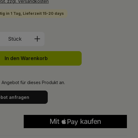
wSt. zzgl. Versandkosten
ig in 1 Tag, Lieferzeit 15-20 days
Anzahl: Gib den gewünschten Wert ein 
Stück
In den Warenkorb
n Angebot für dieses Produkt an.
bot anfragen