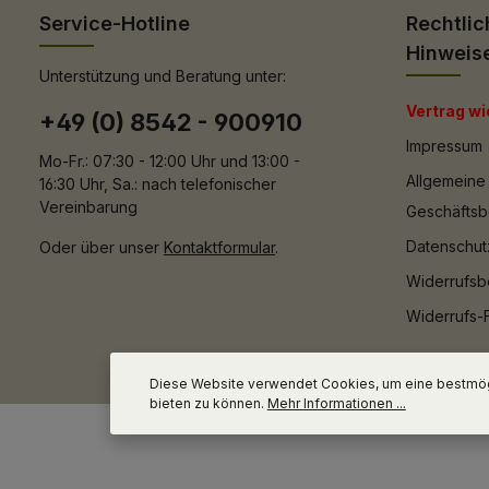
Service-Hotline
Rechtlic
Hinweis
Unterstützung und Beratung unter:
Vertrag wi
+49 (0) 8542 - 900910
Impressum
Mo-Fr.: 07:30 - 12:00 Uhr und 13:00 -
Allgemeine
16:30 Uhr, Sa.: nach telefonischer
Vereinbarung
Geschäfts
Datenschut
Oder über unser
Kontaktformular
.
Widerrufsb
Widerrufs-
Diese Website verwendet Cookies, um eine bestmög
bieten zu können.
Mehr Informationen ...