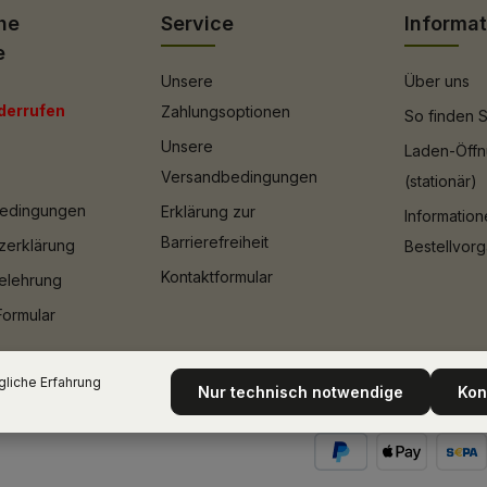
he
Service
Informa
e
Unsere
Über uns
derrufen
Zahlungsoptionen
So finden S
Unsere
Laden-Öffn
Versandbedingungen
(stationär)
bedingungen
Erklärung zur
Informatio
Barrierefreiheit
zerklärung
Bestellvor
Kontaktformular
elehrung
Formular
liche Erfahrung
Nur technisch notwendige
Kon