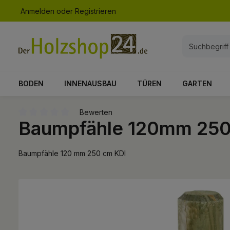
Anmelden
oder
Registrieren
springen
Zur Hauptnavigation springen
BODEN
INNENAUSBAU
TÜREN
GARTEN
Bewerten
Baumpfähle 120mm 250
Durchschnittliche Bewertung von 0 von 5 Sternen
Baumpfähle 120 mm 250 cm KDI
Bildergalerie überspringen