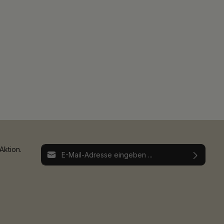
E-Mail-Adresse*
Aktion.
Ich habe die
Datenschutzbestimmungen
zur
Die mit einem Stern (*) markierten Felder sind
Kenntnis genommen und die
AGB
gelesen und
Pflichtfelder.
bin mit ihnen einverstanden.