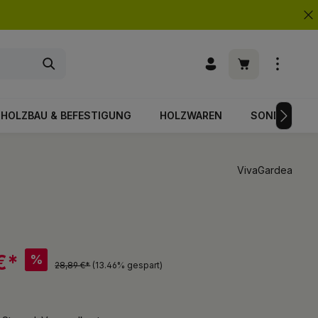
Warenkorb enth
HOLZBAU & BEFESTIGUNG
HOLZWAREN
SONDERPOS
VivaGardea
€*
%
28,89 €*
(13.46% gespart)