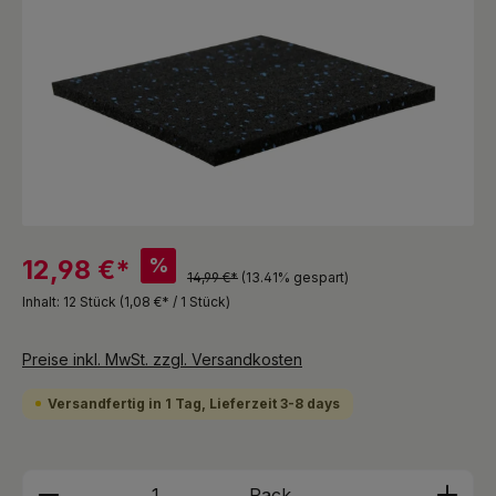
%
12,98 €*
14,99 €*
(13.41% gespart)
Inhalt:
12 Stück
(1,08 €* / 1 Stück)
Preise inkl. MwSt. zzgl. Versandkosten
Versandfertig in 1 Tag, Lieferzeit 3-8 days
Produkt Anzahl: Gib den gewünschten We
Pack