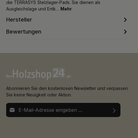
die TERRASYS Stelzlager-Pads. Sie dienen als
Ausgleichslage und Entk…
Mehr
Hersteller
Bewertungen
Abonnieren Sie den kostenlosen Newsletter und verpassen
Sie keine Neuigkeit oder Aktion.
E-Mail-Adresse*
Ich habe die
Datenschutzbestimmungen
zur Kenntnis
Die mit einem Stern (*) markierten Felder sind
genommen und die
AGB
gelesen und bin mit ihnen
Pflichtfelder.
einverstanden.