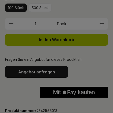
100 Stück
500 Stück
Produkt Anzahl: Gib den gewünschten We
Pack
In den Warenkorb
Fragen Sie ein Angebot für dieses Produkt an.
Angebot anfragen
Produktnummer:
9342555013