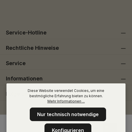
Die mit einem Stern (*) markierten Felder sind
genommen und die
AGB
gelesen und bin mit ihnen
Pflichtfelder.
einverstanden.
Service-Hotline
Rechtliche Hinweise
Service
Informationen
Diese Website verwendet Cookies, um eine
Folge uns
bestmögliche Erfahrung bieten zu können.
Mehr Informationen ...
Nur technisch notwendige
Konfigurieren