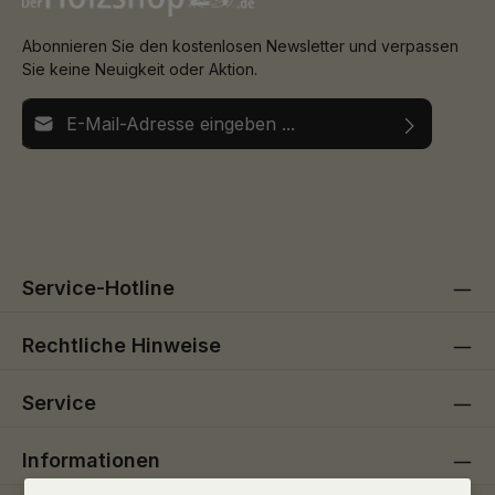
Abonnieren Sie den kostenlosen Newsletter und verpassen
Sie keine Neuigkeit oder Aktion.
E-Mail-Adresse*
Ich habe die
Datenschutzbestimmungen
zur Kenntnis
Die mit einem Stern (*) markierten Felder sind
genommen und die
AGB
gelesen und bin mit ihnen
Pflichtfelder.
einverstanden.
Service-Hotline
Rechtliche Hinweise
Service
Informationen