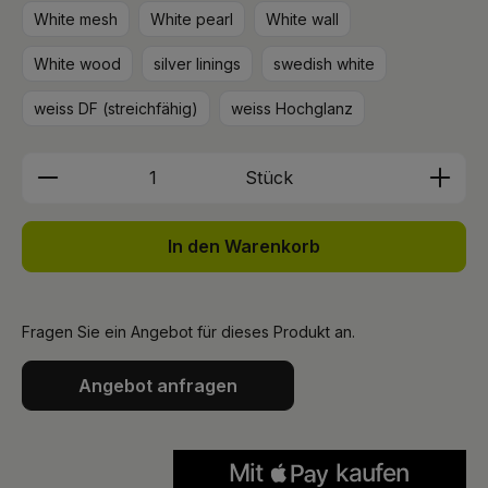
White mesh
White pearl
White wall
White wood
silver linings
swedish white
weiss DF (streichfähig)
weiss Hochglanz
Produkt Anzahl: Gib den gewünschten We
Stück
In den Warenkorb
Fragen Sie ein Angebot für dieses Produkt an.
Angebot anfragen