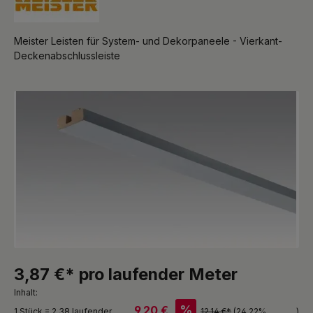
Meister Leisten für System- und Dekorpaneele - Vierkant-
Deckenabschlussleiste
Bildergalerie überspringen
3,87 €* pro laufender Meter
Inhalt:
%
9,20 €
1 Stück = 2,38 laufender
12,14 €*
(24.22%
)