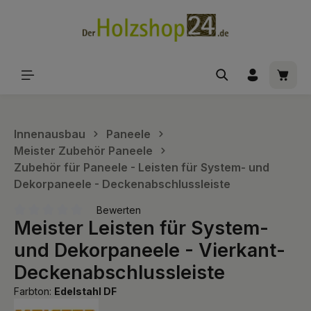
alt springen
Waren
Innenausbau
Paneele
Meister Zubehör Paneele
Zubehör für Paneele - Leisten für System- und
Dekorpaneele - Deckenabschlussleiste
Bewerten
Meister Leisten für System-
Durchschnittliche Bewertung von 0 von 5 Sternen
und Dekorpaneele - Vierkant-
Deckenabschlussleiste
Farbton:
Edelstahl DF