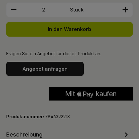
Produkt Anzahl: Gib den gewünschten We
Stück
In den Warenkorb
Fragen Sie ein Angebot für dieses Produkt an.
Angebot anfragen
Produktnummer:
7846392213
Beschreibung