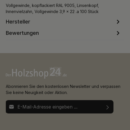
Vollgewinde, kopflackiert RAL 9005, Linsenkopf,
Innenvielzahn, Vollgewinde 3,9 x 22 .a 100 Stück
Hersteller
Bewertungen
Abonnieren Sie den kostenlosen Newsletter und verpassen
Sie keine Neuigkeit oder Aktion.
E-Mail-Adresse*
Ich habe die
Datenschutzbestimmungen
zur Kenntnis
Die mit einem Stern (*) markierten Felder sind
genommen und die
AGB
gelesen und bin mit ihnen
Pflichtfelder.
einverstanden.