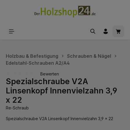
alt springen
Waren
Holzbau & Befestigung
Schrauben & Nägel
Edelstahl-Schrauben A2/A4
Bewerten
Spezialschraube V2A
Durchschnittliche Bewertung von 0 von 5 Sternen
Linsenkopf Innenvielzahn 3,9
x 22
Re-Schraub
Spezialschraube V2A Linsenkopf Innenvielzahn 3,9 x 22