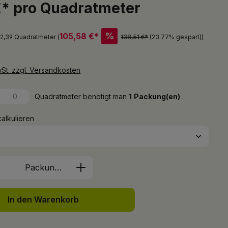
€* pro Quadratmeter
%
105,58 €*
 2,39 Quadratmeter (
138,51 €*
(23.77% gespart)
)
wSt. zzgl. Versandkosten
Quadratmeter benötigt man
1
Packung(en)
.
kalkulieren
Anzahl: Gib den gewünschten Wert ein 
Packung(en)
In den Warenkorb