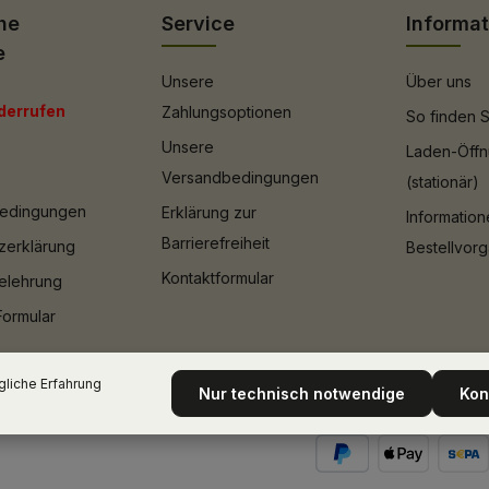
he
Service
Informa
e
Unsere
Über uns
derrufen
Zahlungsoptionen
So finden S
Unsere
Laden-Öffn
Versandbedingungen
(stationär)
bedingungen
Erklärung zur
Informatio
Barrierefreiheit
zerklärung
Bestellvor
Kontaktformular
elehrung
Formular
liche Erfahrung
Nur technisch notwendige
Kon