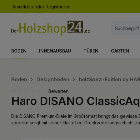
Anmelden
oder
Registrieren
springen
Zur Hauptnavigation springen
BODEN
INNENAUSBAU
TÜREN
GARTEN
Boden
Designböden
holzSpezi-Edition by H
Bewerten
Haro DISANO ClassicAq
Durchschnittliche Bewertung von 0 von 5 Sternen
Die DISANO Premium-Diele im Großformat bringt das gewisse E
sondern sorgt mit seiner ElastoTec-Druckverteilungsschicht zus