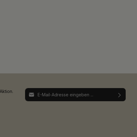
E-Mail-Adresse*
Aktion.
Ich habe die
Datenschutzbestimmungen
zur
Die mit einem Stern (*) markierten Felder sind
Kenntnis genommen und die
AGB
gelesen und
Pflichtfelder.
bin mit ihnen einverstanden.