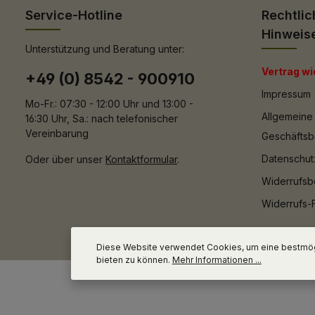
Service-Hotline
Rechtlic
Hinweis
Unterstützung und Beratung unter:
Vertrag wi
+49 (0) 8542 - 900910
Impressum
Mo-Fr.: 07:30 - 12:00 Uhr und 13:00 -
Allgemeine
16:30 Uhr, Sa.: nach telefonischer
Vereinbarung
Geschäfts
Datenschut
Oder über unser
Kontaktformular
.
Widerrufsb
Widerrufs-
Diese Website verwendet Cookies, um eine bestmög
bieten zu können.
Mehr Informationen ...