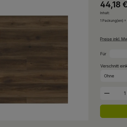
44,18 
Inhalt:
1 Packung(en) =
Preise inkl. M
Für
Verschnitt ein
Produkt 