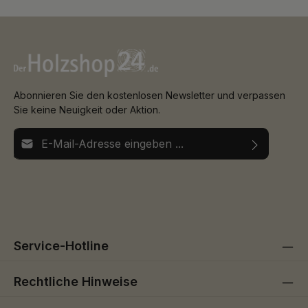
Abonnieren Sie den kostenlosen Newsletter und verpassen
Sie keine Neuigkeit oder Aktion.
E-Mail-Adresse*
Ich habe die
Datenschutzbestimmungen
zur Kenntnis
Die mit einem Stern (*) markierten Felder sind
genommen und die
AGB
gelesen und bin mit ihnen
Pflichtfelder.
einverstanden.
Service-Hotline
Rechtliche Hinweise