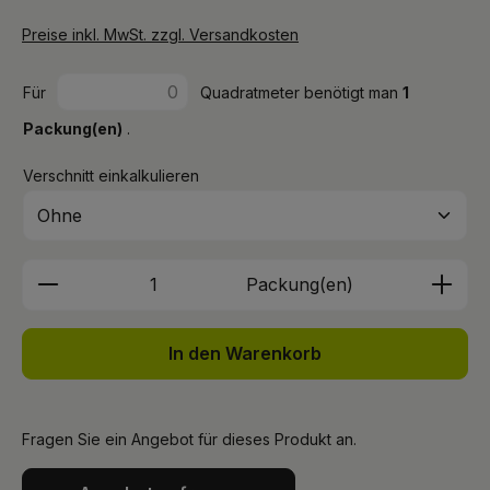
Preise inkl. MwSt. zzgl. Versandkosten
Für
Quadratmeter benötigt man
1
Packung(en)
.
Verschnitt einkalkulieren
Produkt Anzahl: Gib den gewünschten We
Packung(en)
In den Warenkorb
Fragen Sie ein Angebot für dieses Produkt an.