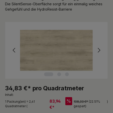
Die SilentSense-Oberfläche sorgt für ein einmalig weiches
Gehgefühl und die HydroResist-Barriere
Bildergalerie überspringen
34,83 €* pro Quadratmeter
Inhalt:
%
83,94
1 Packung(en) = 2,41
108,33 €*
(22.51%
)
Quadratmeter (
gespart)
€*