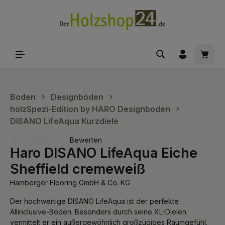
alt springen
Waren
Boden
Designböden
holzSpezi-Edition by HARO Designboden
DISANO LifeAqua Kurzdiele
Bewerten
Haro DISANO LifeAqua Eiche
Durchschnittliche Bewertung von 0 von 5 Sternen
Sheffield cremeweiß
Hamberger Flooring GmbH & Co. KG
Der hochwertige DISANO LifeAqua ist der perfekte
Allinclusive-Boden. Besonders durch seine XL-Dielen
vermittelt er ein außergewöhnlich großzügiges Raumgefühl.