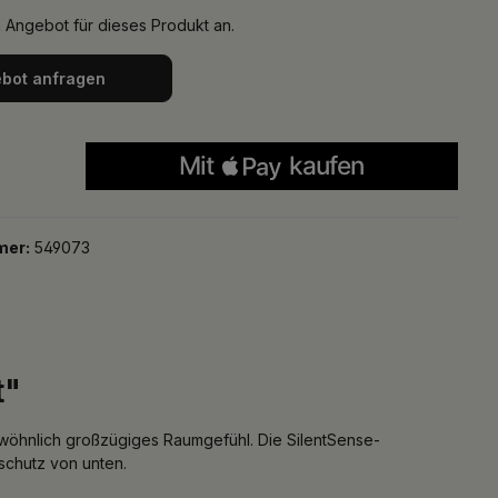
n Angebot für dieses Produkt an.
bot anfragen
mer:
549073
t"
ewöhnlich großzügiges Raumgefühl. Die SilentSense-
schutz von unten.