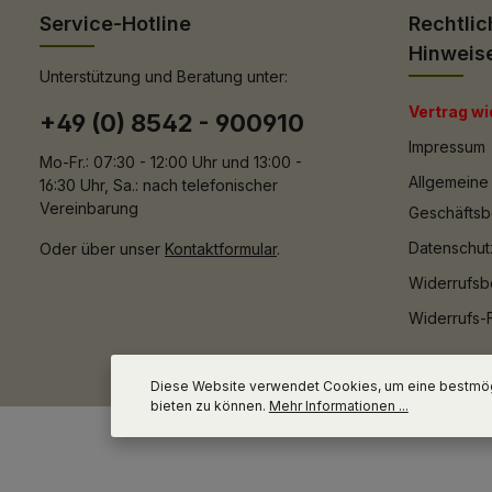
Service-Hotline
Rechtlic
Hinweis
Unterstützung und Beratung unter:
Vertrag wi
+49 (0) 8542 - 900910
Impressum
Mo-Fr.: 07:30 - 12:00 Uhr und 13:00 -
Allgemeine
16:30 Uhr, Sa.: nach telefonischer
Vereinbarung
Geschäfts
Datenschut
Oder über unser
Kontaktformular
.
Widerrufsb
Widerrufs-
Diese Website verwendet Cookies, um eine bestmög
bieten zu können.
Mehr Informationen ...