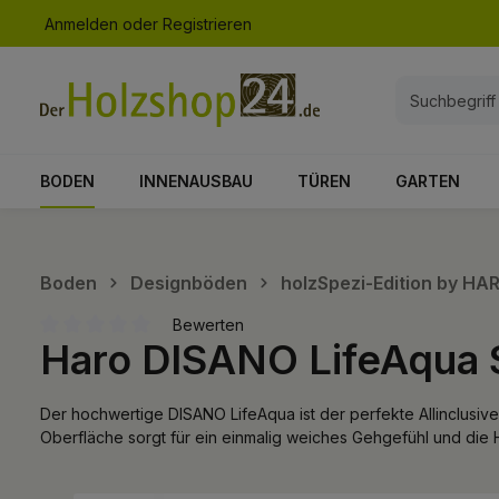
Anmelden
oder
Registrieren
springen
Zur Hauptnavigation springen
BODEN
INNENAUSBAU
TÜREN
GARTEN
Boden
Designböden
holzSpezi-Edition by H
Bewerten
Haro DISANO LifeAqua 
Durchschnittliche Bewertung von 0 von 5 Sternen
Der hochwertige DISANO LifeAqua ist der perfekte Allinclusi
Oberfläche sorgt für ein einmalig weiches Gehgefühl und die 