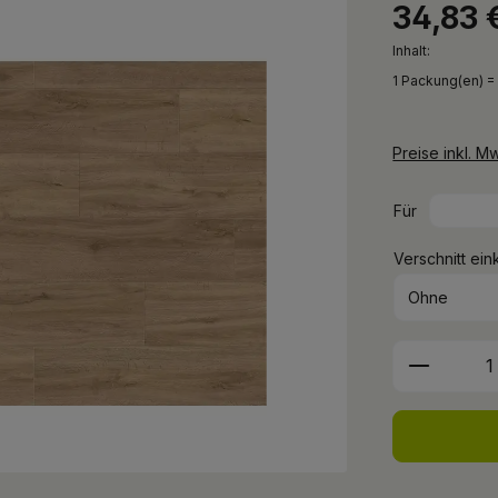
34,83 
Inhalt:
1 Packung(en) =
Preise inkl. M
Für
Verschnitt ein
Produkt 