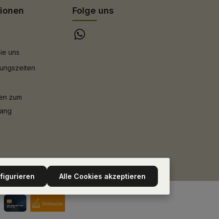
tionen
Folge uns
ie uns
ungszeiten
nen zum
gang
figurieren
Alle Cookies akzeptieren