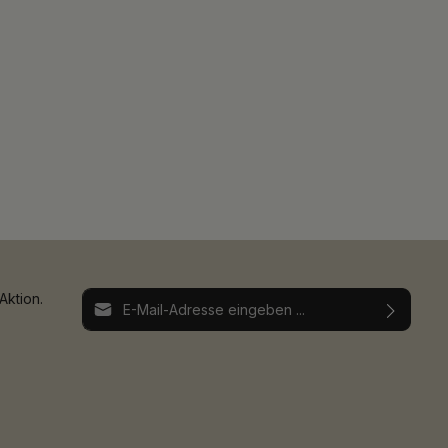
E-Mail-Adresse*
Aktion.
Ich habe die
Datenschutzbestimmungen
zur
Die mit einem Stern (*) markierten Felder sind
Kenntnis genommen und die
AGB
gelesen und
Pflichtfelder.
bin mit ihnen einverstanden.