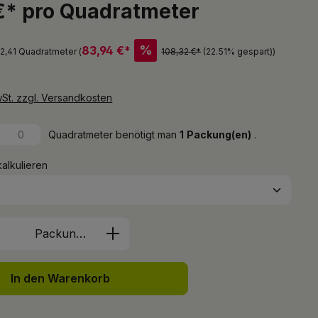
€* pro Quadratmeter
%
83,94 €*
 2,41 Quadratmeter (
108,32 €*
(22.51% gespart)
)
wSt. zzgl. Versandkosten
Quadratmeter benötigt man
1
Packung(en)
.
kalkulieren
Anzahl: Gib den gewünschten Wert ein 
Packung(en)
In den Warenkorb