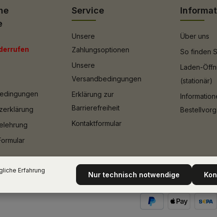
he
Service
Informa
e
Unsere
Über uns
derrufen
Zahlungsoptionen
So finden S
Unsere
Laden-Öffn
Versandbedingungen
(stationär)
bedingungen
Erklärung zur
Informatio
Barrierefreiheit
zerklärung
Bestellvor
Kontaktformular
elehrung
Formular
liche Erfahrung
Nur technisch notwendige
Kon