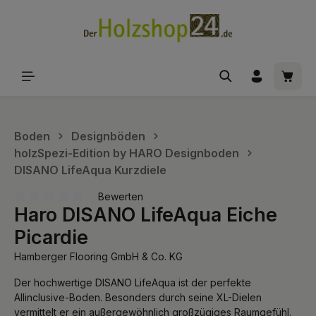
alt springen
Waren
Boden
Designböden
holzSpezi-Edition by HARO Designboden
DISANO LifeAqua Kurzdiele
Bewerten
Haro DISANO LifeAqua Eiche
Durchschnittliche Bewertung von 0 von 5 Sternen
Picardie
Hamberger Flooring GmbH & Co. KG
Der hochwertige DISANO LifeAqua ist der perfekte
Allinclusive-Boden. Besonders durch seine XL-Dielen
vermittelt er ein außergewöhnlich großzügiges Raumgefühl.