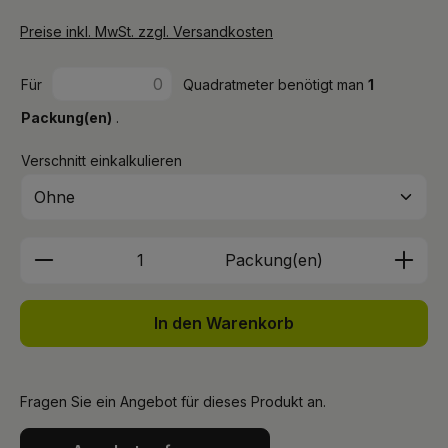
Preise inkl. MwSt. zzgl. Versandkosten
Für
Quadratmeter benötigt man
1
Packung(en)
.
Verschnitt einkalkulieren
Produkt Anzahl: Gib den gewünschten We
Packung(en)
In den Warenkorb
Fragen Sie ein Angebot für dieses Produkt an.