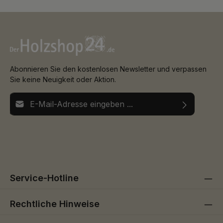
Abonnieren Sie den kostenlosen Newsletter und verpassen
Sie keine Neuigkeit oder Aktion.
E-Mail-Adresse*
Ich habe die
Datenschutzbestimmungen
zur Kenntnis
Die mit einem Stern (*) markierten Felder sind
genommen und die
AGB
gelesen und bin mit ihnen
Pflichtfelder.
einverstanden.
Service-Hotline
Rechtliche Hinweise