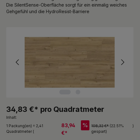
Die SilentSense-Oberfläche sorgt für ein einmalig weiches
Gehgefühl und die HydroResist-Barriere
Bildergalerie überspringen
34,83 €* pro Quadratmeter
Inhalt:
%
83,94
1 Packung(en) = 2,41
108,32 €*
(22.51%
)
Quadratmeter (
gespart)
€*