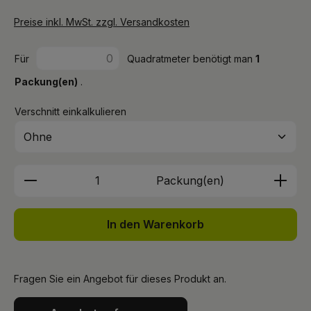
Preise inkl. MwSt. zzgl. Versandkosten
Für
Quadratmeter benötigt man
1
Packung(en)
.
Verschnitt einkalkulieren
Produkt Anzahl: Gib den gewünschten We
Packung(en)
In den Warenkorb
Fragen Sie ein Angebot für dieses Produkt an.