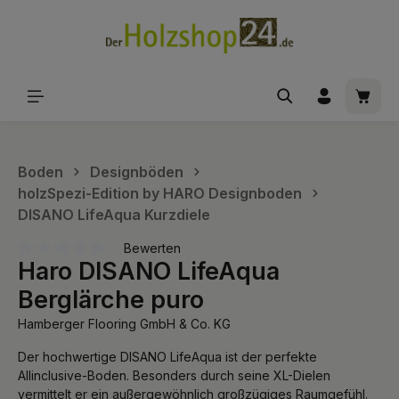
alt springen
Waren
Boden
Designböden
holzSpezi-Edition by HARO Designboden
DISANO LifeAqua Kurzdiele
Bewerten
Haro DISANO LifeAqua
Durchschnittliche Bewertung von 0 von 5 Sternen
Berglärche puro
Hamberger Flooring GmbH & Co. KG
Der hochwertige DISANO LifeAqua ist der perfekte
Allinclusive-Boden. Besonders durch seine XL-Dielen
vermittelt er ein außergewöhnlich großzügiges Raumgefühl.