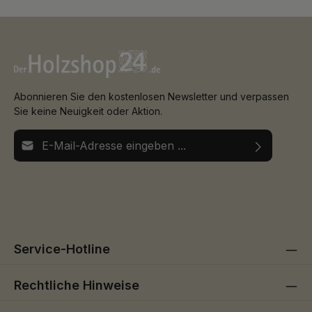
Abonnieren Sie den kostenlosen Newsletter und verpassen
Sie keine Neuigkeit oder Aktion.
E-Mail-Adresse*
Ich habe die
Datenschutzbestimmungen
zur Kenntnis
Die mit einem Stern (*) markierten Felder sind
genommen und die
AGB
gelesen und bin mit ihnen
Pflichtfelder.
einverstanden.
Service-Hotline
Rechtliche Hinweise