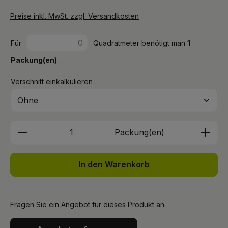
Preise inkl. MwSt. zzgl. Versandkosten
Für
Quadratmeter benötigt man
1
Packung(en)
.
Verschnitt einkalkulieren
Produkt Anzahl: Gib den gewünschten We
Packung(en)
In den Warenkorb
Fragen Sie ein Angebot für dieses Produkt an.