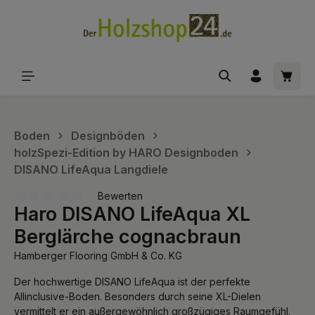
alt springen
Waren
Boden
Designböden
holzSpezi-Edition by HARO Designboden
DISANO LifeAqua Langdiele
Bewerten
Haro DISANO LifeAqua XL
Durchschnittliche Bewertung von 0 von 5 Sternen
Berglärche cognacbraun
Hamberger Flooring GmbH & Co. KG
Der hochwertige DISANO LifeAqua ist der perfekte
Allinclusive-Boden. Besonders durch seine XL-Dielen
vermittelt er ein außergewöhnlich großzügiges Raumgefühl.