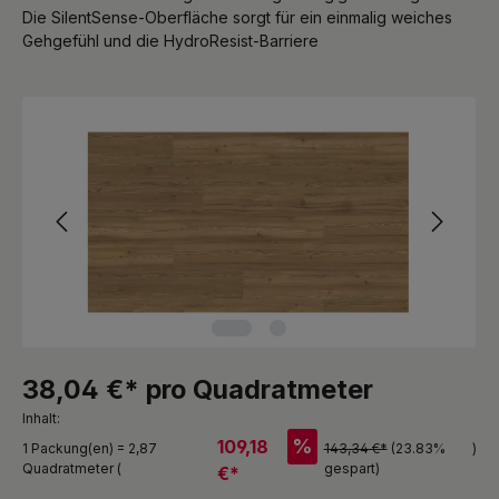
Die SilentSense-Oberfläche sorgt für ein einmalig weiches
Gehgefühl und die HydroResist-Barriere
Bildergalerie überspringen
38,04 €* pro Quadratmeter
Inhalt:
%
109,18
1 Packung(en) = 2,87
143,34 €*
(23.83%
)
Quadratmeter (
gespart)
€*