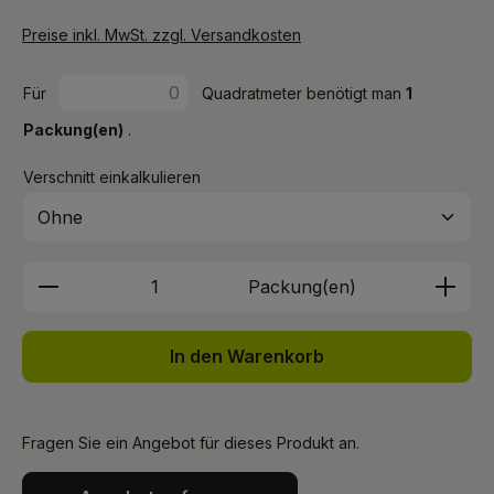
Preise inkl. MwSt. zzgl. Versandkosten
Für
Quadratmeter benötigt man
1
Packung(en)
.
Verschnitt einkalkulieren
Produkt Anzahl: Gib den gewünschten We
Packung(en)
In den Warenkorb
Fragen Sie ein Angebot für dieses Produkt an.