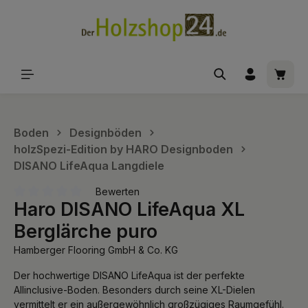
alt springen
Waren
Boden
Designböden
holzSpezi-Edition by HARO Designboden
DISANO LifeAqua Langdiele
Bewerten
Haro DISANO LifeAqua XL
Durchschnittliche Bewertung von 0 von 5 Sternen
Berglärche puro
Hamberger Flooring GmbH & Co. KG
Der hochwertige DISANO LifeAqua ist der perfekte
Allinclusive-Boden. Besonders durch seine XL-Dielen
vermittelt er ein außergewöhnlich großzügiges Raumgefühl.