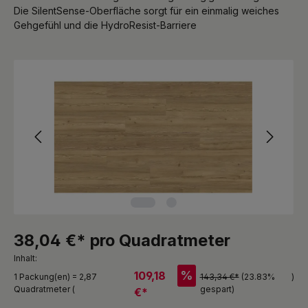
Die SilentSense-Oberfläche sorgt für ein einmalig weiches
Gehgefühl und die HydroResist-Barriere
Bildergalerie überspringen
38,04 €* pro Quadratmeter
Inhalt:
%
109,18
1 Packung(en) = 2,87
143,34 €*
(23.83%
)
Quadratmeter (
gespart)
€*