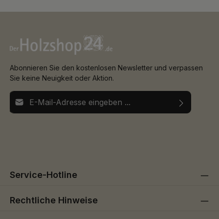
Abonnieren Sie den kostenlosen Newsletter und verpassen
Sie keine Neuigkeit oder Aktion.
E-Mail-Adresse*
Ich habe die
Datenschutzbestimmungen
zur Kenntnis
Die mit einem Stern (*) markierten Felder sind
genommen und die
AGB
gelesen und bin mit ihnen
Pflichtfelder.
einverstanden.
Service-Hotline
Rechtliche Hinweise