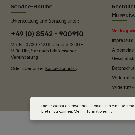
Service-Hotline
Rechtlic
Hinweis
Unterstützung und Beratung unter:
Vertrag wi
+49 (0) 8542 - 900910
Impressum
Mo-Fr.: 07:30 - 12:00 Uhr und 13:00 -
Allgemeine
16:30 Uhr, Sa.: nach telefonischer
Vereinbarung
Geschäfts
Datenschut
Oder über unser
Kontaktformular
.
Widerrufsb
Widerrufs-
Diese Website verwendet Cookies, um eine bestmög
bieten zu können.
Mehr Informationen ...