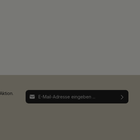
E-Mail-Adresse*
Aktion.
Ich habe die
Datenschutzbestimmungen
zur
Die mit einem Stern (*) markierten Felder sind
Kenntnis genommen und die
AGB
gelesen und
Pflichtfelder.
bin mit ihnen einverstanden.