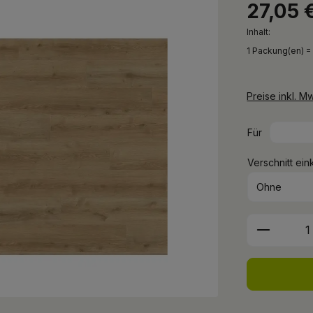
27,05 
Inhalt:
1 Packung(en) =
Preise inkl. M
Für
Verschnitt ein
Produkt 