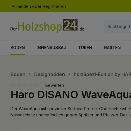
Anmelden
oder
Registrieren
springen
Zur Hauptnavigation springen
BODEN
INNENAUSBAU
TÜREN
GARTEN
Boden
Designböden
holzSpezi-Edition by H
Bewerten
Haro DISANO WaveAqua 
Durchschnittliche Bewertung von 0 von 5 Sternen
Der WaveAqua mit spezieller Surface Protect Oberfläche ist e
Nässeschutz unempfindlich gegen Spritzer und Pfützen. Das 