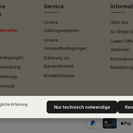
he
Service
Informa
e
Unsere
Über uns
derrufen
Zahlungsoptionen
So finden S
Unsere
Laden-Öffn
Versandbedingungen
(stationär)
bedingungen
Erklärung zur
Informatio
Barrierefreiheit
zerklärung
Bestellvor
Kontaktformular
elehrung
Formular
liche Erfahrung
Nur technisch notwendige
Kon