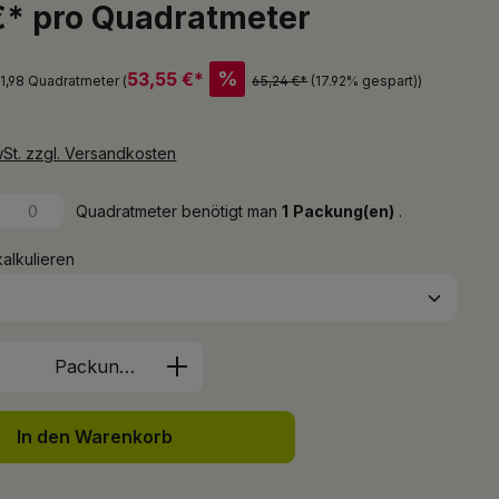
€* pro Quadratmeter
%
53,55 €*
 1,98 Quadratmeter (
65,24 €*
(17.92% gespart)
)
wSt. zzgl. Versandkosten
Quadratmeter benötigt man
1
Packung(en)
.
kalkulieren
Anzahl: Gib den gewünschten Wert ein 
Packung(en)
In den Warenkorb