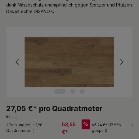
dank Nässeschutz unempfindlich gegen Spritzer und Pfützen.
Das ist echte DISANO Q
Bildergalerie überspringen
27,05 €* pro Quadratmeter
Inhalt:
%
53,55
1 Packung(en) = 1,98
65,24 €*
(17.92%
)
Quadratmeter (
gespart)
€*