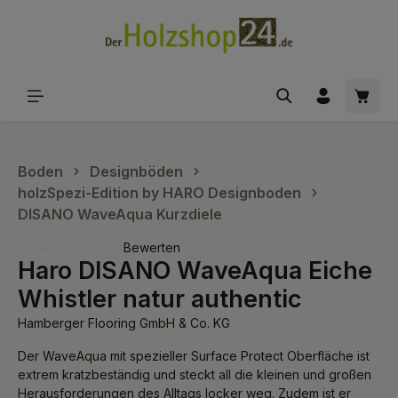
alt springen
Waren
Boden
Designböden
holzSpezi-Edition by HARO Designboden
DISANO WaveAqua Kurzdiele
Bewerten
Haro DISANO WaveAqua Eiche
Durchschnittliche Bewertung von 0 von 5 Sternen
Whistler natur authentic
Hamberger Flooring GmbH & Co. KG
Der WaveAqua mit spezieller Surface Protect Oberfläche ist
extrem kratzbeständig und steckt all die kleinen und großen
Herausforderungen des Alltags locker weg. Zudem ist er