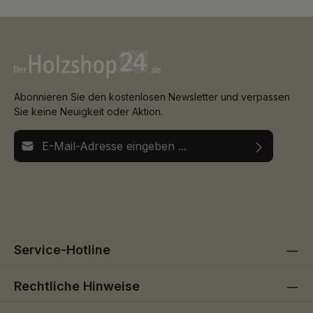
Abonnieren Sie den kostenlosen Newsletter und verpassen
Sie keine Neuigkeit oder Aktion.
E-Mail-Adresse*
Ich habe die
Datenschutzbestimmungen
zur Kenntnis
Die mit einem Stern (*) markierten Felder sind
genommen und die
AGB
gelesen und bin mit ihnen
Pflichtfelder.
einverstanden.
Service-Hotline
Rechtliche Hinweise