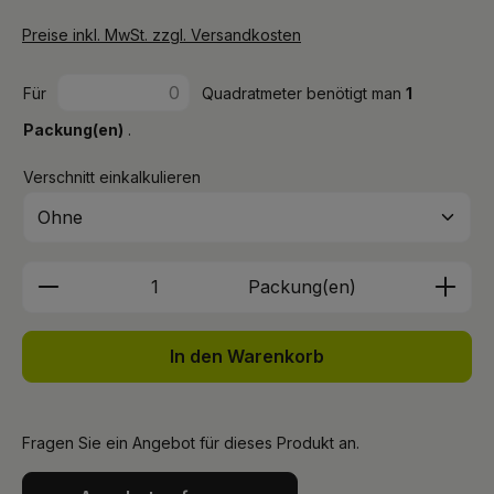
Preise inkl. MwSt. zzgl. Versandkosten
Für
Quadratmeter benötigt man
1
Packung(en)
.
Verschnitt einkalkulieren
Produkt Anzahl: Gib den gewünschten We
Packung(en)
In den Warenkorb
Fragen Sie ein Angebot für dieses Produkt an.