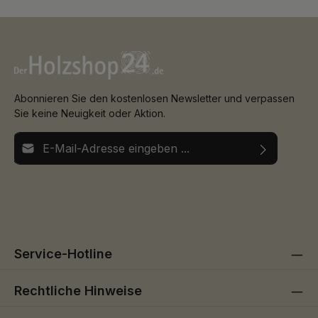
Abonnieren Sie den kostenlosen Newsletter und verpassen
Sie keine Neuigkeit oder Aktion.
E-Mail-Adresse*
Ich habe die
Datenschutzbestimmungen
zur Kenntnis
Die mit einem Stern (*) markierten Felder sind
genommen und die
AGB
gelesen und bin mit ihnen
Pflichtfelder.
einverstanden.
Service-Hotline
Rechtliche Hinweise