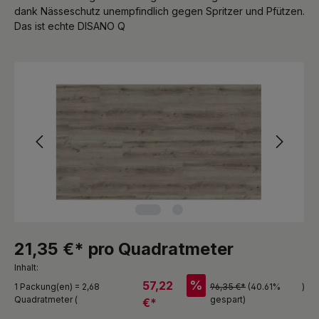
dank Nässeschutz unempfindlich gegen Spritzer und Pfützen.
Das ist echte DISANO Q
Bildergalerie überspringen
21,35 €* pro Quadratmeter
Inhalt:
%
57,22
1 Packung(en) = 2,68
96,35 €*
(40.61%
)
Quadratmeter (
gespart)
€*