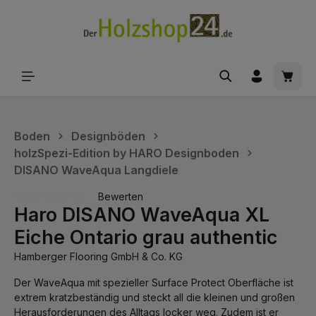
alt springen
Waren
Boden
Designböden
holzSpezi-Edition by HARO Designboden
DISANO WaveAqua Langdiele
Bewerten
Haro DISANO WaveAqua XL
Durchschnittliche Bewertung von 0 von 5 Sternen
Eiche Ontario grau authentic
Hamberger Flooring GmbH & Co. KG
Der WaveAqua mit spezieller Surface Protect Oberfläche ist
extrem kratzbeständig und steckt all die kleinen und großen
Herausforderungen des Alltags locker weg. Zudem ist er