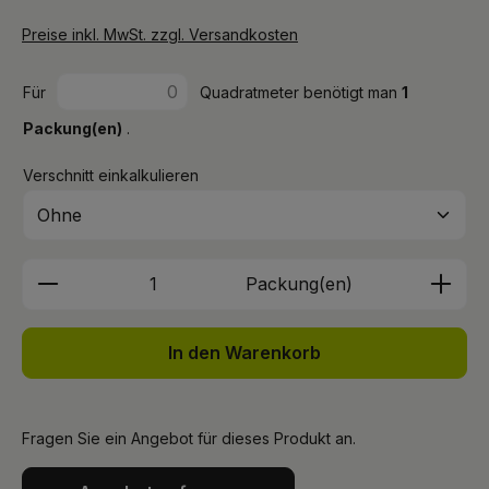
Preise inkl. MwSt. zzgl. Versandkosten
Für
Quadratmeter benötigt man
1
Packung(en)
.
Verschnitt einkalkulieren
Produkt Anzahl: Gib den gewünschten We
Packung(en)
In den Warenkorb
Fragen Sie ein Angebot für dieses Produkt an.