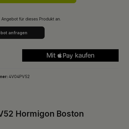
n Angebot für dieses Produkt an.
bot anfragen
mer:
4V04PV52
PV52 Hormigon Boston