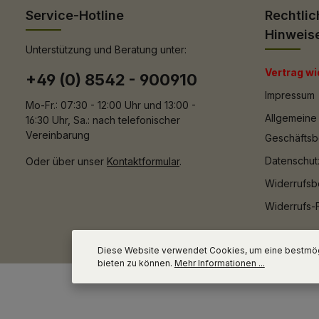
Service-Hotline
Rechtlic
Hinweis
Unterstützung und Beratung unter:
Vertrag wi
+49 (0) 8542 - 900910
Impressum
Mo-Fr.: 07:30 - 12:00 Uhr und 13:00 -
Allgemeine
16:30 Uhr, Sa.: nach telefonischer
Vereinbarung
Geschäfts
Datenschut
Oder über unser
Kontaktformular
.
Widerrufsb
Widerrufs-
Diese Website verwendet Cookies, um eine bestmög
bieten zu können.
Mehr Informationen ...