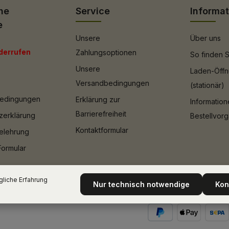
he
Service
Informa
e
Unsere
Über uns
derrufen
Zahlungsoptionen
So finden S
Unsere
Laden-Öffn
Versandbedingungen
(stationär)
bedingungen
Erklärung zur
Informatio
Barrierefreiheit
zerklärung
Bestellvor
Kontaktformular
elehrung
Formular
liche Erfahrung
Nur technisch notwendige
Kon