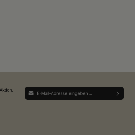
E-Mail-Adresse*
Aktion.
Ich habe die
Datenschutzbestimmungen
zur
Die mit einem Stern (*) markierten Felder sind
Kenntnis genommen und die
AGB
gelesen und
Pflichtfelder.
bin mit ihnen einverstanden.