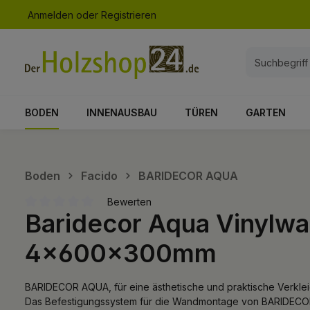
Anmelden
oder
Registrieren
springen
Zur Hauptnavigation springen
BODEN
INNENAUSBAU
TÜREN
GARTEN
Boden
Facido
BARIDECOR AQUA
Bewerten
Baridecor Aqua Vinyl
Durchschnittliche Bewertung von 0 von 5 Sternen
4x600x300mm
BARIDECOR AQUA, für eine ästhetische und praktische Verkl
Das Befestigungssystem für die Wandmontage von BARIDECO