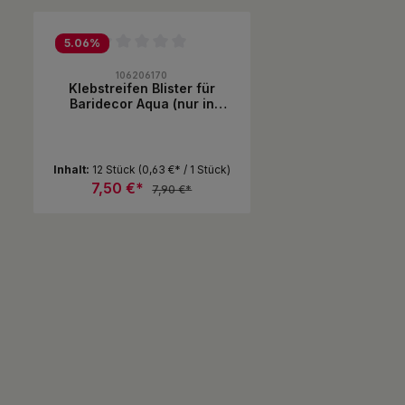
Produktgalerie überspringen
5.06
%
Durchschnittliche Bewertung von 0 von 5 Sternen
106206170
Klebstreifen Blister für
Baridecor Aqua (nur in
Verbindung mit
Baridecorfliesen)
Inhalt:
12 Stück
(0,63 €* / 1 Stück)
7,50 €*
7,90 €*
Produkt Anzahl: Gib den gewünsc
Pack