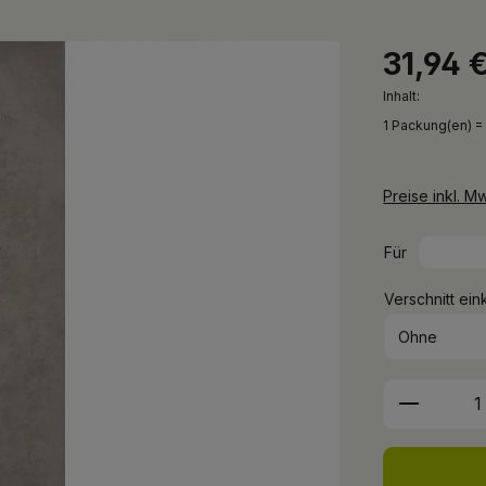
31,94 
Inhalt:
1 Packung(en) =
Preise inkl. M
Für
Verschnitt ein
Produkt 