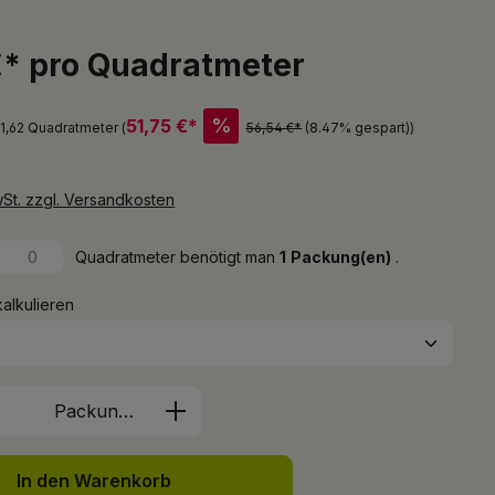
€* pro Quadratmeter
%
51,75 €*
 1,62 Quadratmeter (
56,54 €*
(8.47% gespart)
)
wSt. zzgl. Versandkosten
Quadratmeter benötigt man
1
Packung(en)
.
kalkulieren
Anzahl: Gib den gewünschten Wert ein 
Packung(en)
In den Warenkorb