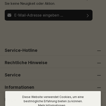
Sie keine Neuigkeit oder Aktion.
E-Mail-Adresse*
Ich habe die
Datenschutzbestimmungen
zur Kenntnis
Die mit einem Stern (*) markierten Felder sind
genommen und die
AGB
gelesen und bin mit ihnen
Pflichtfelder.
einverstanden.
Service-Hotline
Rechtliche Hinweise
Service
Informationen
Diese Website verwendet Cookies, um eine
Folge uns
bestmögliche Erfahrung bieten zu können.
Mehr Informationen ...