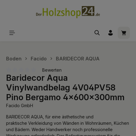
alt springen
Waren
Boden
Facido
BARIDECOR AQUA
Bewerten
Baridecor Aqua
Durchschnittliche Bewertung von 0 von 5 Sternen
Vinylwandbelag 4V04PV58
Pino Bergamo 4x600x300mm
Facido GmbH
BARIDECOR AQUA, für eine ästhetische und
praktische Verkleidung von Wänden in Wohnräumen, Küchen
und Bädern. Weder Handwerker noch professionelle
Werkzeuge erforderlich. Das Befestigungssystem für die