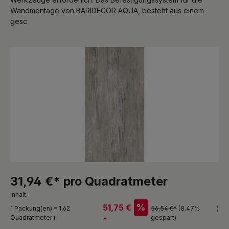
Wandmontage von BARIDECOR AQUA, besteht aus einem
gesc
Bildergalerie überspringen
31,94 €* pro Quadratmeter
Inhalt:
%
51,75 €
1 Packung(en) = 1,62
56,54 €*
(8.47%
)
Quadratmeter (
gespart)
*