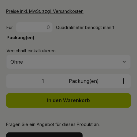
Preise inkl. MwSt. zzgl. Versandkosten
Für
Quadratmeter benötigt man
1
Packung(en)
.
Verschnitt einkalkulieren
Produkt Anzahl: Gib den gewünschten We
Packung(en)
In den Warenkorb
Fragen Sie ein Angebot für dieses Produkt an.