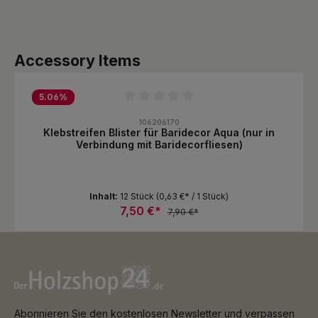
Produktgalerie überspringen
Accessory Items
5.06
%
Durchschnittliche Bewertung von 0 von 5 Sternen
106206170
Klebstreifen Blister für Baridecor Aqua (nur in
Verbindung mit Baridecorfliesen)
Inhalt:
12 Stück
(0,63 €* / 1 Stück)
7,50 €*
7,90 €*
Abonnieren Sie den kostenlosen Newsletter und verpassen