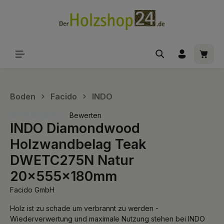
alt springen
Waren
Boden
Facido
INDO
Bewerten
INDO Diamondwood
Durchschnittliche Bewertung von 0 von 5 Sternen
Holzwandbelag Teak
DWETC275N Natur
20x555x180mm
Facido GmbH
Holz ist zu schade um verbrannt zu werden -
Wiederverwertung und maximale Nutzung stehen bei INDO