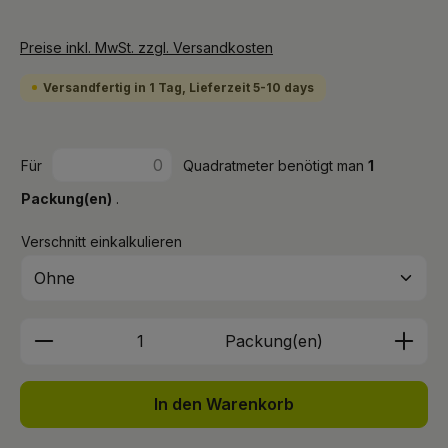
Preise inkl. MwSt. zzgl. Versandkosten
Versandfertig in 1 Tag, Lieferzeit 5-10 days
Für
Quadratmeter benötigt man
1
Packung(en)
.
Verschnitt einkalkulieren
Produkt Anzahl: Gib den gewünschten We
Packung(en)
In den Warenkorb