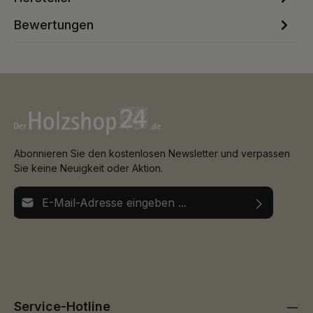
Bewertungen
Abonnieren Sie den kostenlosen Newsletter und verpassen
Sie keine Neuigkeit oder Aktion.
E-Mail-Adresse*
Ich habe die
Datenschutzbestimmungen
zur Kenntnis
Die mit einem Stern (*) markierten Felder sind
genommen und die
AGB
gelesen und bin mit ihnen
Pflichtfelder.
einverstanden.
Service-Hotline