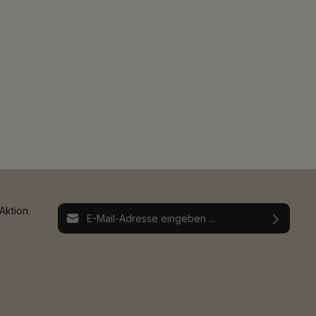
E-Mail-Adresse*
Aktion.
Ich habe die
Datenschutzbestimmungen
zur
Die mit einem Stern (*) markierten Felder sind
Kenntnis genommen und die
AGB
gelesen und
Pflichtfelder.
bin mit ihnen einverstanden.