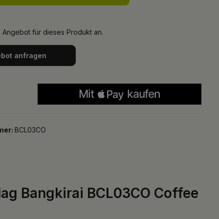
n Angebot für dieses Produkt an.
bot anfragen
mer:
BCL03CO
ag Bangkirai BCL03CO Coffee