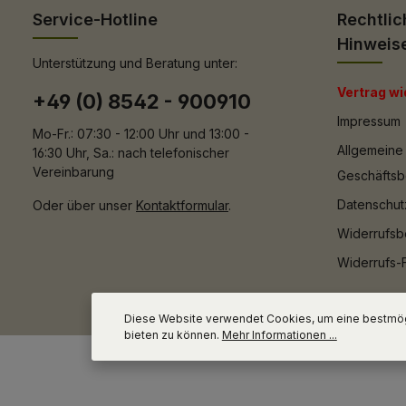
Service-Hotline
Rechtlic
Hinweis
Unterstützung und Beratung unter:
Vertrag wi
+49 (0) 8542 - 900910
Impressum
Mo-Fr.: 07:30 - 12:00 Uhr und 13:00 -
Allgemeine
16:30 Uhr, Sa.: nach telefonischer
Vereinbarung
Geschäfts
Datenschut
Oder über unser
Kontaktformular
.
Widerrufsb
Widerrufs-
Diese Website verwendet Cookies, um eine bestmög
bieten zu können.
Mehr Informationen ...