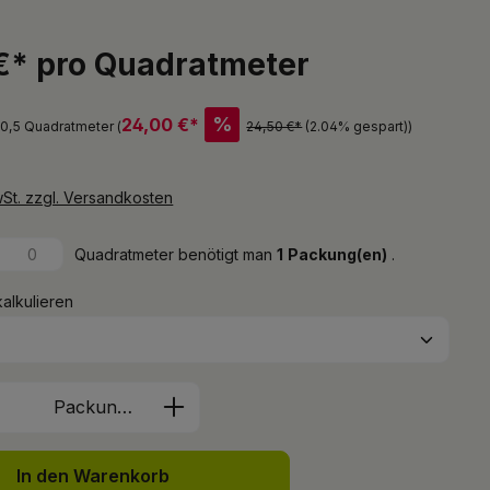
€* pro Quadratmeter
%
24,00 €*
 0,5 Quadratmeter (
24,50 €*
(2.04% gespart)
)
wSt. zzgl. Versandkosten
Quadratmeter benötigt man
1
Packung(en)
.
kalkulieren
Anzahl: Gib den gewünschten Wert ein 
Packung(en)
In den Warenkorb