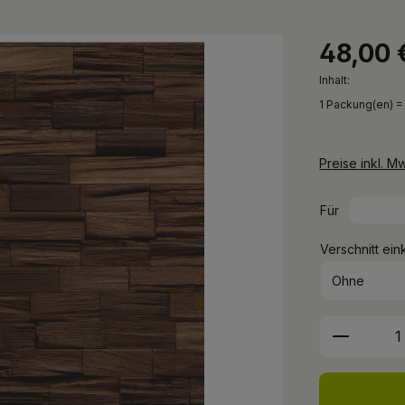
48,00 
Inhalt:
1 Packung(en) =
Preise inkl. M
Für
Verschnitt ein
Produkt 