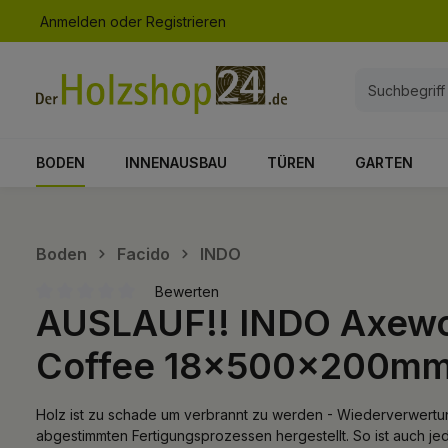
Anmelden
oder
Registrieren
springen
Zur Hauptnavigation springen
BODEN
INNENAUSBAU
TÜREN
GARTEN
Boden
Facido
INDO
Bewerten
AUSLAUF!! INDO Axewo
Durchschnittliche Bewertung von 0 von 5 Sternen
Coffee 18x500x200m
Holz ist zu schade um verbrannt zu werden - Wiederverwert
abgestimmten Fertigungsprozessen hergestellt. So ist auch je