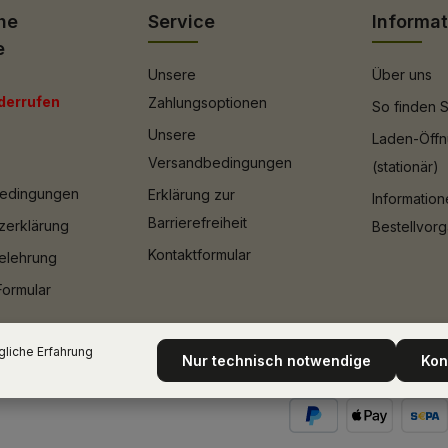
he
Service
Informa
e
Unsere
Über uns
derrufen
Zahlungsoptionen
So finden S
Unsere
Laden-Öffn
Versandbedingungen
(stationär)
bedingungen
Erklärung zur
Informatio
Barrierefreiheit
zerklärung
Bestellvor
Kontaktformular
elehrung
Formular
liche Erfahrung
Nur technisch notwendige
Kon