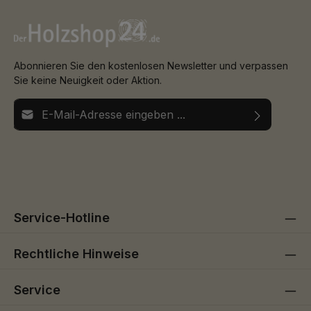
Abonnieren Sie den kostenlosen Newsletter und verpassen
Sie keine Neuigkeit oder Aktion.
E-Mail-Adresse*
Ich habe die
Datenschutzbestimmungen
zur Kenntnis
Die mit einem Stern (*) markierten Felder sind
genommen und die
AGB
gelesen und bin mit ihnen
Pflichtfelder.
einverstanden.
Service-Hotline
Rechtliche Hinweise
Service