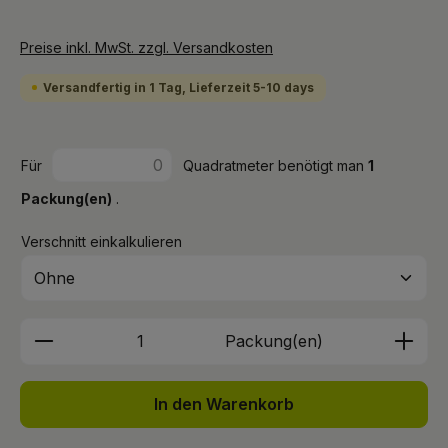
Preise inkl. MwSt. zzgl. Versandkosten
Versandfertig in 1 Tag, Lieferzeit 5-10 days
Für
Quadratmeter benötigt man
1
Packung(en)
.
Verschnitt einkalkulieren
Produkt Anzahl: Gib den gewünschten We
Packung(en)
In den Warenkorb