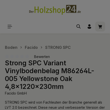
alt springen
Waren
Boden
Facido
STRONG SPC
Bewerten
Strong SPC Variant
Durchschnittliche Bewertung von 0 von 5 Sternen
Vinylbodenbelag M86264L-
005 Yellowstone Oak
4,8x1220x230mm
Facido GmbH
STRONG SPC wird von Fachleuten der Branche generell als
LVT 2.0 bezeichnet. Diese neue und verbesserte Version der