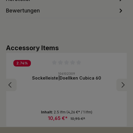
Bewertungen
Produktgalerie überspringen
Accessory Items
2.74
%
Durchschnittliche Bewertung von 0 von 5 Sternen
106102309
Sockelleiste|Doellken Cubica 60
Inhalt:
2.5 lfm
(4,26 €* / 1 lfm)
10,65 €*
10,95 €*