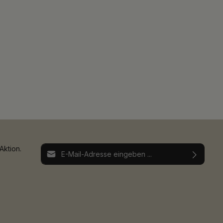
E-Mail-Adresse*
Aktion.
Ich habe die
Datenschutzbestimmungen
zur
Die mit einem Stern (*) markierten Felder sind
Kenntnis genommen und die
AGB
gelesen und
Pflichtfelder.
bin mit ihnen einverstanden.