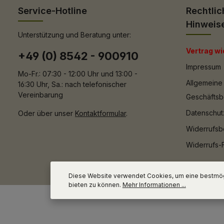
Service-Hotline
Rechtlic
Hinweis
Unterstützung und Beratung unter:
Vertrag wi
+49 (0) 8542 - 900910
Impressum
Mo-Fr.: 07:30 - 12:00 Uhr und 13:00 -
Allgemeine
16:30 Uhr, Sa.: nach telefonischer
Vereinbarung
Geschäfts
Datenschut
Oder über unser
Kontaktformular
.
Widerrufsb
Widerrufs-
Diese Website verwendet Cookies, um eine bestmög
bieten zu können.
Mehr Informationen ...