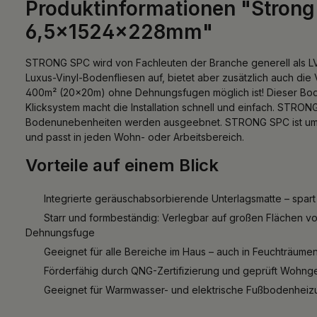
Produktinformationen "Strong
6,5x1524x228mm"
STRONG SPC wird von Fachleuten der Branche generell als LVT
Luxus-Vinyl-Bodenfliesen auf, bietet aber zusätzlich auch die
400m² (20x20m) ohne Dehnungsfugen möglich ist! Dieser Bode
Klicksystem macht die Installation schnell und einfach. STRON
Bodenunebenheiten werden ausgeebnet. STRONG SPC ist umwelt
und passt in jeden Wohn- oder Arbeitsbereich.
Vorteile auf einem Blick
Integrierte geräuschabsorbierende Unterlagsmatte – spart
Starr und formbeständig: Verlegbar auf großen Flächen v
Dehnungsfuge
Geeignet für alle Bereiche im Haus – auch in Feuchträum
Förderfähig durch QNG-Zertifizierung und geprüft Wohnges
Geeignet für Warmwasser- und elektrische Fußbodenheiz