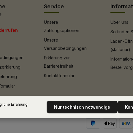
he
Service
Informa
e
Unsere
Über uns
derrufen
Zahlungsoptionen
So finden S
Unsere
Laden-Öffn
Versandbedingungen
(stationär)
bedingungen
Erklärung zur
Informatio
Barrierefreiheit
zerklärung
Bestellvor
Kontaktformular
elehrung
Formular
liche Erfahrung
Nur technisch notwendige
Kon