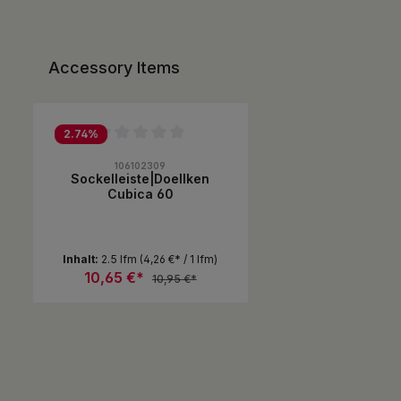
Accessory Items
Produktgalerie überspringen
2.74
%
Durchschnittliche Bewertung von 0 von 5 Sternen
106102309
Sockelleiste|Doellken
Cubica 60
Inhalt:
2.5 lfm
(4,26 €* / 1 lfm)
10,65 €*
10,95 €*
Produkt Anzahl: Gib den gewünsc
Stück