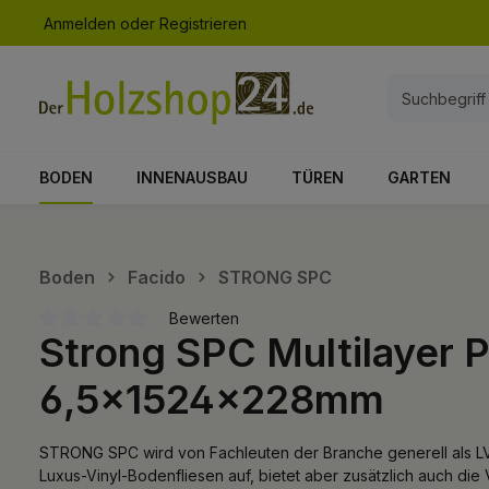
Anmelden
oder
Registrieren
springen
Zur Hauptnavigation springen
BODEN
INNENAUSBAU
TÜREN
GARTEN
Boden
Facido
STRONG SPC
Bewerten
Strong SPC Multilayer
Durchschnittliche Bewertung von 0 von 5 Sternen
6,5x1524x228mm
STRONG SPC wird von Fachleuten der Branche generell als LVT
Luxus-Vinyl-Bodenfliesen auf, bietet aber zusätzlich auch die 