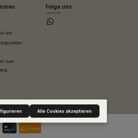
tionen
Folge uns
ie uns
ungszeiten
nen zum
gang
figurieren
Alle Cookies akzeptieren