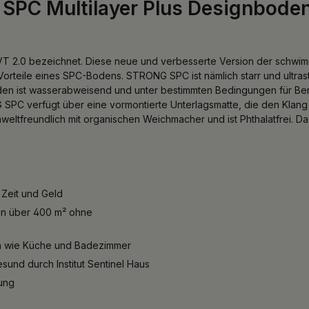
 SPC Multilayer Plus Designbod
 2.0 bezeichnet. Diese neue und verbesserte Version der schwimme
 Vorteile eines SPC-Bodens. STRONG SPC ist nämlich starr und ultras
n ist wasserabweisend und unter bestimmten Bedingungen für Berei
G SPC verfügt über eine vormontierte Unterlagsmatte, die den Klang
freundlich mit organischen Weichmacher und ist Phthalatfrei. Das
 Zeit und Geld
on über 400 m² ohne
en wie Küche und Badezimmer
und durch Institut Sentinel Haus
ung