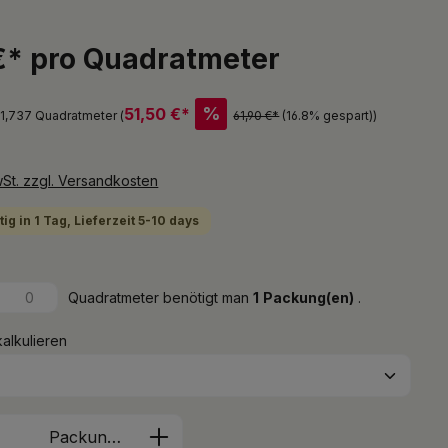
€* pro Quadratmeter
%
51,50 €*
 1,737 Quadratmeter (
61,90 €*
(16.8% gespart)
)
wSt. zzgl. Versandkosten
ig in 1 Tag, Lieferzeit 5-10 days
Quadratmeter benötigt man
1
Packung(en)
.
kalkulieren
Anzahl: Gib den gewünschten Wert ein 
Packung(en)