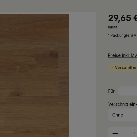
29,65 
Inhalt:
1 Packung(en) =
Preise inkl. M
Versandfert
Für
Verschnitt ein
Produkt 