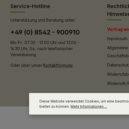
Service-Hotline
Rechtlic
Hinweis
Unterstützung und Beratung unter:
Vertrag wi
+49 (0) 8542 - 900910
Impressum
Mo-Fr.: 07:30 - 12:00 Uhr und 13:00 -
Allgemeine
16:30 Uhr, Sa.: nach telefonischer
Vereinbarung
Geschäfts
Datenschut
Oder über unser
Kontaktformular
.
Widerrufsb
Widerrufs-
Diese Website verwendet Cookies, um eine bestmög
bieten zu können.
Mehr Informationen ...