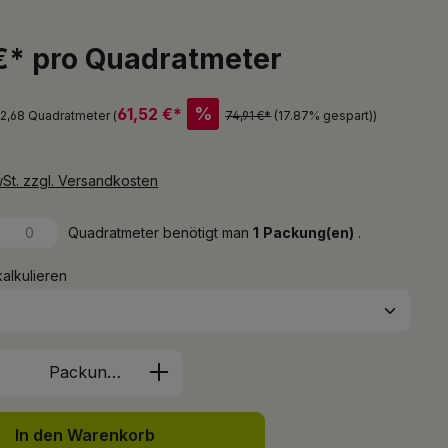
€* pro Quadratmeter
%
61,52 €*
 2,68 Quadratmeter (
74,91 €*
(17.87% gespart)
)
wSt. zzgl. Versandkosten
Quadratmeter benötigt man
1
Packung(en)
.
kalkulieren
Anzahl: Gib den gewünschten Wert ein 
Packung(en)
In den Warenkorb