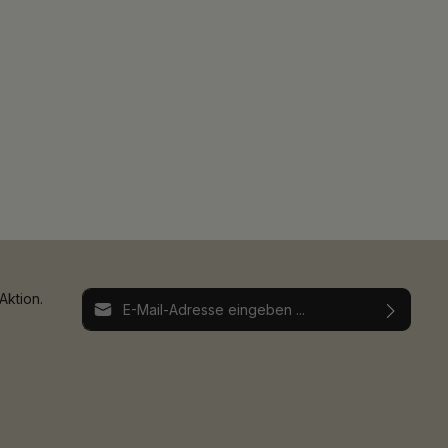
E-Mail-Adresse*
Aktion.
Ich habe die
Datenschutzbestimmungen
zur
Die mit einem Stern (*) markierten Felder sind
Kenntnis genommen und die
AGB
gelesen und
Pflichtfelder.
bin mit ihnen einverstanden.