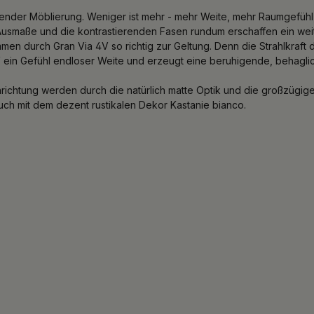
der Möblierung. Weniger ist mehr - mehr Weite, mehr Raumgefühl, m
Ausmaße und die kontrastierenden Fasen rundum erschaffen ein weit
n durch Gran Via 4V so richtig zur Geltung. Denn die Strahlkraft d
V ein Gefühl endloser Weite und erzeugt eine beruhigende, behagli
nrichtung werden durch die natürlich matte Optik und die großzügi
uch mit dem dezent rustikalen Dekor Kastanie bianco.