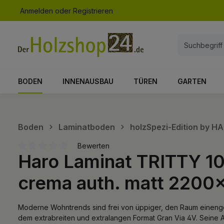
Anmelden
oder
Registrieren
springen
Zur Hauptnavigation springen
BODEN
INNENAUSBAU
TÜREN
GARTEN
Boden
Laminatboden
holzSpezi-Edition by H
Bewerten
Haro Laminat TRITTY 10
Durchschnittliche Bewertung von 0 von 5 Sternen
crema auth. matt 220
Moderne Wohntrends sind frei von üppiger, den Raum einengen
dem extrabreiten und extralangen Format Gran Via 4V. Seine