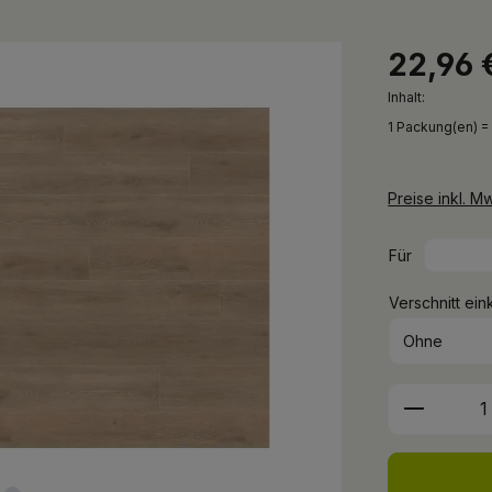
22,96 
Inhalt:
1 Packung(en) =
Preise inkl. M
Für
Verschnitt ein
Produkt 