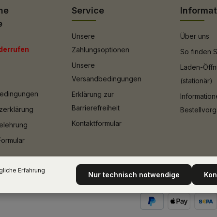
he
Service
Informa
e
Unsere
Über uns
derrufen
Zahlungsoptionen
So finden S
Unsere
Laden-Öffn
Versandbedingungen
(stationär)
bedingungen
Erklärung zur
Informatio
Barrierefreiheit
zerklärung
Bestellvor
Kontaktformular
elehrung
Formular
liche Erfahrung
Nur technisch notwendige
Kon