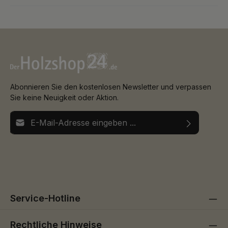
Abonnieren Sie den kostenlosen Newsletter und verpassen
Sie keine Neuigkeit oder Aktion.
E-Mail-Adresse*
Ich habe die
Datenschutzbestimmungen
zur Kenntnis
Die mit einem Stern (*) markierten Felder sind
genommen und die
AGB
gelesen und bin mit ihnen
Pflichtfelder.
einverstanden.
Service-Hotline
Rechtliche Hinweise