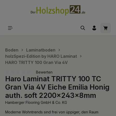
alt springen
Waren
Boden
Laminatboden
holzSpezi-Edition by HARO Laminat
HARO TRITTY 100 Gran Via 4V
Bewerten
Haro Laminat TRITTY 100 TC
Durchschnittliche Bewertung von 0 von 5 Sternen
Gran Via 4V Eiche Emilia Honig
auth. soft 2200x243x8mm
Hamberger Flooring GmbH & Co. KG
Moderne Wohntrends sind frei von üppiger, den Raum