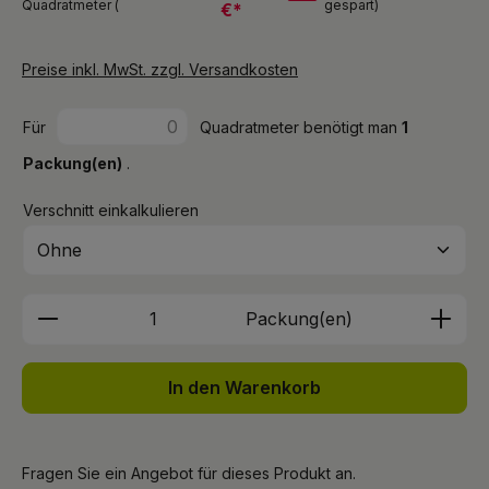
Quadratmeter (
gespart)
€*
Preise inkl. MwSt. zzgl. Versandkosten
Für
Quadratmeter benötigt man
1
Packung(en)
.
Verschnitt einkalkulieren
Produkt Anzahl: Gib den gewünschten We
Packung(en)
In den Warenkorb
Fragen Sie ein Angebot für dieses Produkt an.