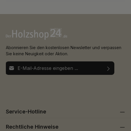
Abonnieren Sie den kostenlosen Newsletter und verpassen
Sie keine Neuigkeit oder Aktion.
E-Mail-Adresse*
Ich habe die
Datenschutzbestimmungen
zur Kenntnis
Die mit einem Stern (*) markierten Felder sind
genommen und die
AGB
gelesen und bin mit ihnen
Pflichtfelder.
einverstanden.
Service-Hotline
Rechtliche Hinweise