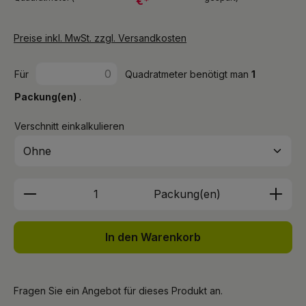
€*
Preise inkl. MwSt. zzgl. Versandkosten
Für
Quadratmeter benötigt man
1
Packung(en)
.
Verschnitt einkalkulieren
Produkt Anzahl: Gib den gewünschten We
Packung(en)
In den Warenkorb
Fragen Sie ein Angebot für dieses Produkt an.