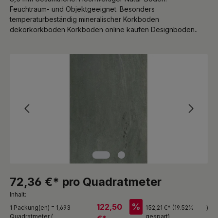
Feuchtraum- und Objektgeeignet. Besonders
temperaturbeständig mineralischer Korkboden
dekorkorkböden Korkböden online kaufen Designboden..
Bildergalerie überspringen
72,36 €* pro Quadratmeter
Inhalt:
%
122,50
1 Packung(en) = 1,693
152,21 €*
(19.52%
)
Quadratmeter (
gespart)