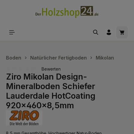
alt springen
Waren
Boden
Natürlicher Fertigboden
Mikolan
Bewerten
Ziro Mikolan Design-
Durchschnittliche Bewertung von 0 von 5 Sternen
Mineralboden Schiefer
Lauderdale HotCoating
920x460x8,5mm
8,5 mm Gesamthöhe. Hochwertiger Natur-Boden.