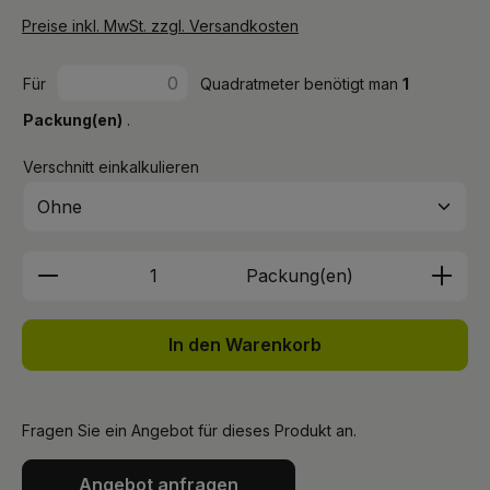
Preise inkl. MwSt. zzgl. Versandkosten
Für
Quadratmeter benötigt man
1
Packung(en)
.
Verschnitt einkalkulieren
Produkt Anzahl: Gib den gewünschten We
Packung(en)
In den Warenkorb
Fragen Sie ein Angebot für dieses Produkt an.
Angebot anfragen