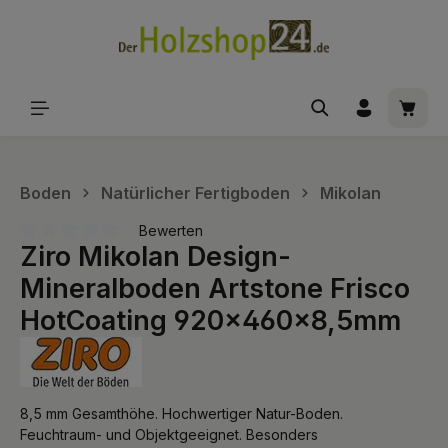
alt springen
Waren
Boden
Natürlicher Fertigboden
Mikolan
Bewerten
Ziro Mikolan Design-
Durchschnittliche Bewertung von 0 von 5 Sternen
Mineralboden Artstone Frisco
HotCoating 920x460x8,5mm
8,5 mm Gesamthöhe. Hochwertiger Natur-Boden.
Feuchtraum- und Objektgeeignet. Besonders