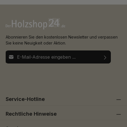
Abonnieren Sie den kostenlosen Newsletter und verpassen
Sie keine Neuigkeit oder Aktion.
E-Mail-Adresse*
Ich habe die
Datenschutzbestimmungen
zur Kenntnis
Die mit einem Stern (*) markierten Felder sind
genommen und die
AGB
gelesen und bin mit ihnen
Pflichtfelder.
einverstanden.
Service-Hotline
Rechtliche Hinweise