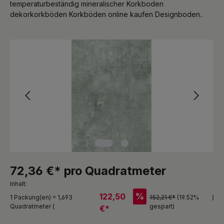
temperaturbeständig mineralischer Korkboden
dekorkorkböden Korkböden online kaufen Designboden..
Bildergalerie überspringen
72,36 €* pro Quadratmeter
Inhalt:
%
122,50
1 Packung(en) = 1,693
152,21 €*
(19.52%
)
Quadratmeter (
gespart)
€*