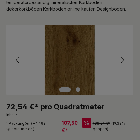
temperaturbeständig mineralischer Korkboden
dekorkorkböden Korkböden online kaufen Designboden.
Bildergalerie überspringen
72,54 €* pro Quadratmeter
Inhalt:
%
107,50
1 Packung(en) = 1,482
133,24 €*
(19.32%
)
Quadratmeter (
gespart)
€*