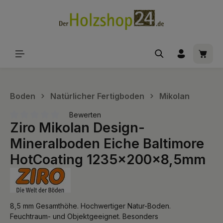
alt springen
Waren
Boden
Natürlicher Fertigboden
Mikolan
Bewerten
Ziro Mikolan Design-
Durchschnittliche Bewertung von 0 von 5 Sternen
Mineralboden Eiche Baltimore
HotCoating 1235x200x8,5mm
8,5 mm Gesamthöhe. Hochwertiger Natur-Boden.
Feuchtraum- und Objektgeeignet. Besonders