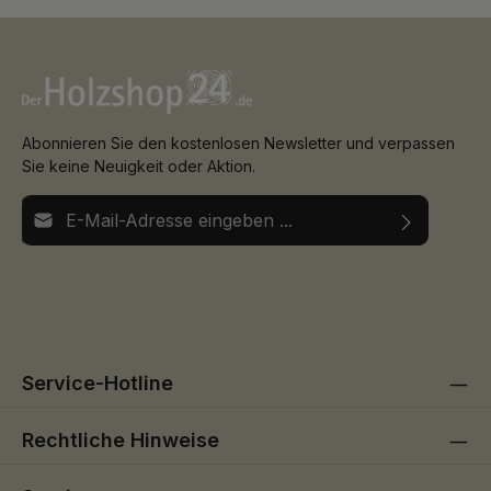
Abonnieren Sie den kostenlosen Newsletter und verpassen
Sie keine Neuigkeit oder Aktion.
E-Mail-Adresse*
Ich habe die
Datenschutzbestimmungen
zur Kenntnis
Die mit einem Stern (*) markierten Felder sind
genommen und die
AGB
gelesen und bin mit ihnen
Pflichtfelder.
einverstanden.
Service-Hotline
Rechtliche Hinweise