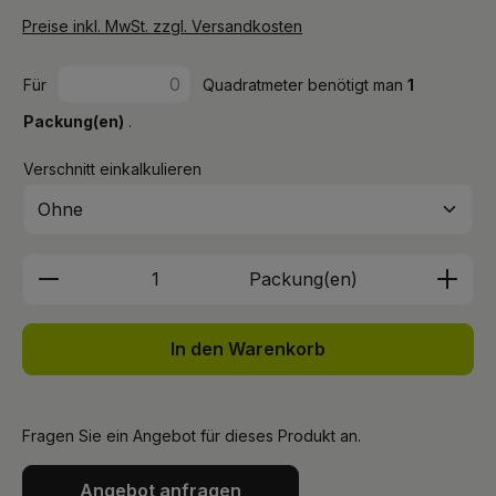
Preise inkl. MwSt. zzgl. Versandkosten
Für
Quadratmeter benötigt man
1
Packung(en)
.
Verschnitt einkalkulieren
Produkt Anzahl: Gib den gewünschten We
Packung(en)
In den Warenkorb
Fragen Sie ein Angebot für dieses Produkt an.
Angebot anfragen