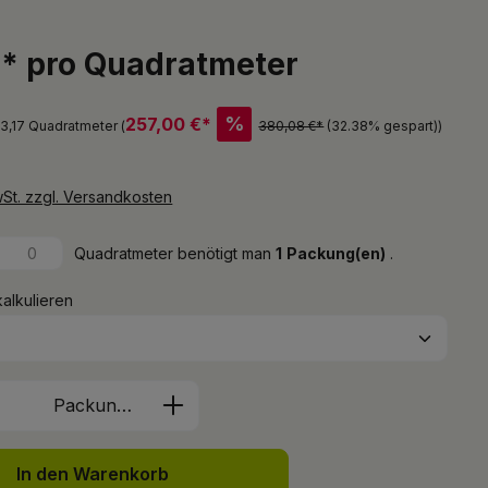
€* pro Quadratmeter
%
257,00 €*
 3,17 Quadratmeter (
380,08 €*
(32.38% gespart)
)
wSt. zzgl. Versandkosten
Quadratmeter benötigt man
1
Packung(en)
.
kalkulieren
Anzahl: Gib den gewünschten Wert ein 
Packung(en)
In den Warenkorb