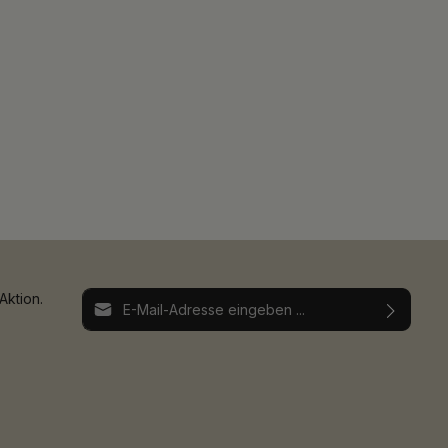
E-Mail-Adresse*
Aktion.
Ich habe die
Datenschutzbestimmungen
zur
Die mit einem Stern (*) markierten Felder sind
Kenntnis genommen und die
AGB
gelesen und
Pflichtfelder.
bin mit ihnen einverstanden.