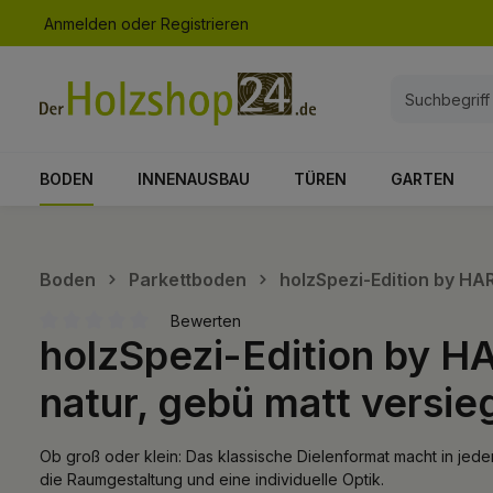
Anmelden
oder
Registrieren
springen
Zur Hauptnavigation springen
BODEN
INNENAUSBAU
TÜREN
GARTEN
Boden
Parkettboden
holzSpezi-Edition by HA
Bewerten
holzSpezi-Edition by H
Durchschnittliche Bewertung von 0 von 5 Sternen
natur, gebü matt versieg
Ob groß oder klein: Das klassische Dielenformat macht in jedem
die Raumgestaltung und eine individuelle Optik.