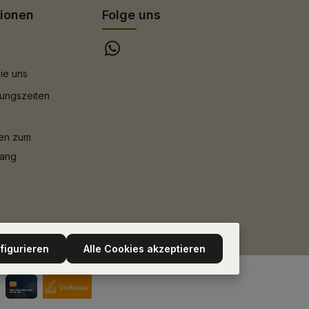
tionen
Folge uns
ie uns
ungszeiten
nen zum
gang
figurieren
Alle Cookies akzeptieren