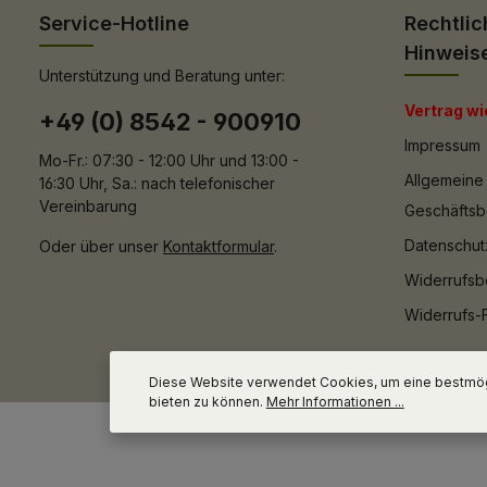
Service-Hotline
Rechtlic
Hinweis
Unterstützung und Beratung unter:
Vertrag wi
+49 (0) 8542 - 900910
Impressum
Mo-Fr.: 07:30 - 12:00 Uhr und 13:00 -
Allgemeine
16:30 Uhr, Sa.: nach telefonischer
Vereinbarung
Geschäfts
Datenschut
Oder über unser
Kontaktformular
.
Widerrufsb
Widerrufs-
Diese Website verwendet Cookies, um eine bestmög
bieten zu können.
Mehr Informationen ...