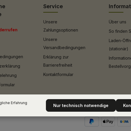
he
Service
Informa
e
Unsere
Über uns
derrufen
Zahlungsoptionen
So finden S
Unsere
Laden-Öffn
Versandbedingungen
(stationär)
bedingungen
Erklärung zur
Informatio
Barrierefreiheit
zerklärung
Bestellvor
Kontaktformular
elehrung
Formular
liche Erfahrung
Nur technisch notwendige
Kon