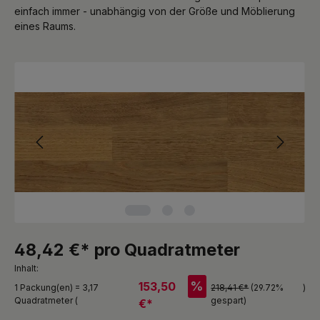
einfach immer - unabhängig von der Größe und Möblierung
eines Raums.
Bildergalerie überspringen
48,42 €* pro Quadratmeter
Inhalt:
%
153,50
1 Packung(en) = 3,17
218,41 €*
(29.72%
)
Quadratmeter (
gespart)
€*