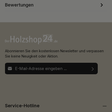
Bewertungen
Abonnieren Sie den kostenlosen Newsletter und verpassen
Sie keine Neuigkeit oder Aktion.
E-Mail-Adresse*
Ich habe die
Datenschutzbestimmungen
zur Kenntnis
Die mit einem Stern (*) markierten Felder sind
genommen und die
AGB
gelesen und bin mit ihnen
Pflichtfelder.
einverstanden.
Service-Hotline