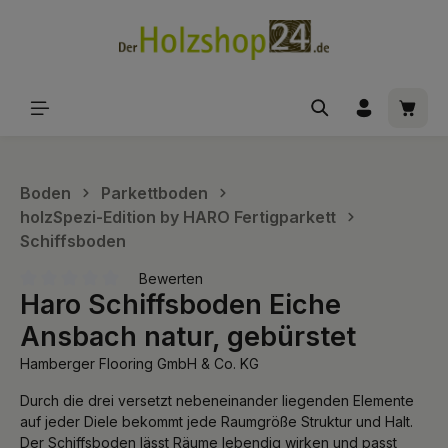
alt springen
Waren
Boden
Parkettboden
holzSpezi-Edition by HARO Fertigparkett
Schiffsboden
Bewerten
Haro Schiffsboden Eiche
Durchschnittliche Bewertung von 0 von 5 Sternen
Ansbach natur, gebürstet
Hamberger Flooring GmbH & Co. KG
Durch die drei versetzt nebeneinander liegenden Elemente
auf jeder Diele bekommt jede Raumgröße Struktur und Halt.
Der Schiffsboden lässt Räume lebendig wirken und passt