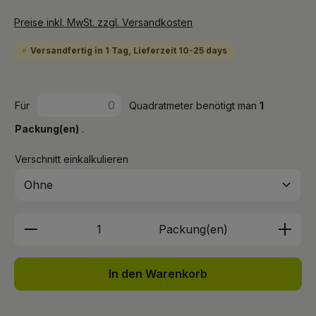
Preise inkl. MwSt. zzgl. Versandkosten
Versandfertig in 1 Tag, Lieferzeit 10-25 days
Für
Quadratmeter benötigt man
1
Packung(en)
.
Verschnitt einkalkulieren
Produkt Anzahl: Gib den gewünschten We
Packung(en)
In den Warenkorb