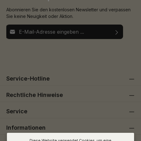
Abonnieren Sie den kostenlosen Newsletter und verpassen
Sie keine Neuigkeit oder Aktion.
E-Mail-Adresse*
Ich habe die
Datenschutzbestimmungen
zur Kenntnis
Die mit einem Stern (*) markierten Felder sind
genommen und die
AGB
gelesen und bin mit ihnen
Pflichtfelder.
einverstanden.
Service-Hotline
Rechtliche Hinweise
Service
Informationen
Diese Website verwendet Cookies, um eine