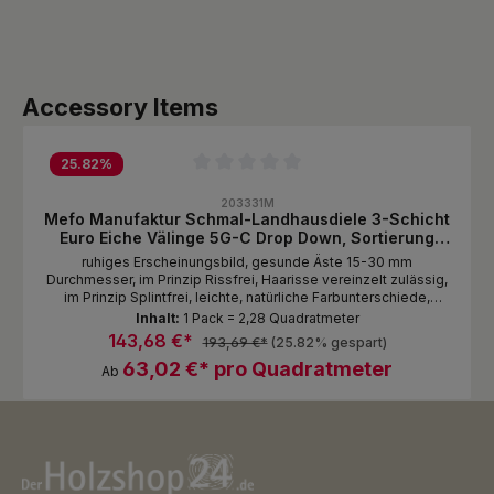
Produktgalerie überspringen
Accessory Items
25.82
%
Durchschnittliche Bewertung von 0 von 5 Sternen
203331M
Mefo Manufaktur Schmal-Landhausdiele 3-Schicht
Euro Eiche Välinge 5G-C Drop Down, Sortierung
Natur
ruhiges Erscheinungsbild, gesunde Äste 15-30 mm
Durchmesser, im Prinzip Rissfrei, Haarisse vereinzelt zulässig,
im Prinzip Splintfrei, leichte, natürliche Farbunterschiede,
Spachtelfarbe schwarz Oberfläche Standardmässig
Inhalt:
1 Pack = 2,28 Quadratmeter
naturbelassen 1-2 Lagen im Paket gestoßen Stellen Sie sich
143,68 €*
193,69 €*
(25.82% gespart)
Ihern Traumboden zusammen wie Sie es möchten von
63,02 €* pro Quadratmeter
komplett natürlich, glatt/Oberfläche unbehandelt, mit gebeizter
Ab
und endgeölter Oberfläche. Oberflächenstrukturierung bis 3D
gebürstet in separater Postion erhältlich!