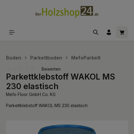
alt springen
Waren
Boden
Parkettboden
MefoParkett
Bewerten
Parkettklebstoff WAKOL MS
Durchschnittliche Bewertung von 0 von 5 Sternen
230 elastisch
Mefo Floor GmbH Co. KG
Parkettklebstoff WAKOL MS 230 elastisch
Bildergalerie überspringen