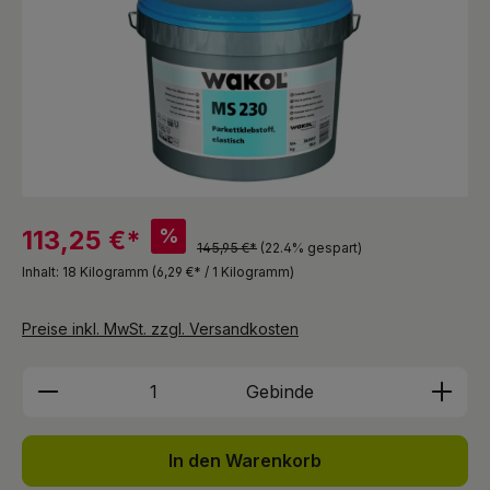
%
113,25 €*
145,95 €*
(22.4% gespart)
Inhalt:
18 Kilogramm
(6,29 €* / 1 Kilogramm)
Preise inkl. MwSt. zzgl. Versandkosten
Produkt Anzahl: Gib den gewünschten We
Gebinde
In den Warenkorb