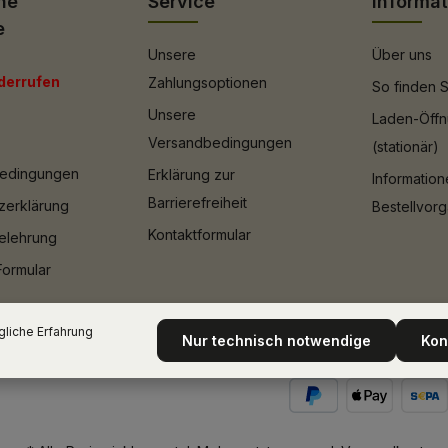
he
Service
Informa
e
Unsere
Über uns
derrufen
Zahlungsoptionen
So finden S
Unsere
Laden-Öffn
Versandbedingungen
(stationär)
bedingungen
Erklärung zur
Informatio
Barrierefreiheit
zerklärung
Bestellvor
Kontaktformular
elehrung
Formular
liche Erfahrung
Nur technisch notwendige
Kon