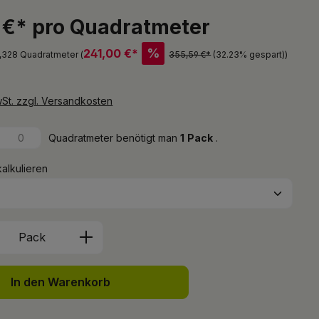
 €* pro Quadratmeter
%
241,00 €*
2,328 Quadratmeter (
355,59 €*
(32.23% gespart)
)
wSt. zzgl. Versandkosten
Quadratmeter benötigt man
1
Pack
.
kalkulieren
Anzahl: Gib den gewünschten Wert ein 
Pack
In den Warenkorb