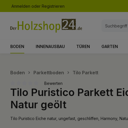
Anmelden
oder
Registrieren
springen
Zur Hauptnavigation springen
BODEN
INNENAUSBAU
TÜREN
GARTEN
Boden
Parkettboden
Tilo Parkett
Bewerten
Tilo Puristico Parkett E
Durchschnittliche Bewertung von 0 von 5 Sternen
Natur geölt
Tilo Puristico Eiche natur, ungefast, geschliffen, Harmony, N