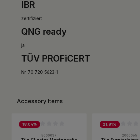
IBR
zertifiziert
QNG ready
ja
TÜV PROFiCERT
Nr. 70 720 5623-1
Accessory Items
Produktgalerie überspringen
18.04
%
21.81
%
Durchschnittliche Bewertung von 0 von 5 Sternen
Durchschnittliche B
5000037
2000065
Tilo Clipstar Montageclip
Tilo Furnierleist