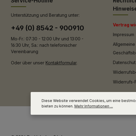
Service-Hotline
Rechtlic
Hinweis
Unterstützung und Beratung unter:
Vertrag wi
+49 (0) 8542 - 900910
Impressum
Mo-Fr.: 07:30 - 12:00 Uhr und 13:00 -
Allgemeine
16:30 Uhr, Sa.: nach telefonischer
Vereinbarung
Geschäfts
Datenschut
Oder über unser
Kontaktformular
.
Widerrufsb
Widerrufs-
Diese Website verwendet Cookies, um eine bestmög
bieten zu können.
Mehr Informationen ...