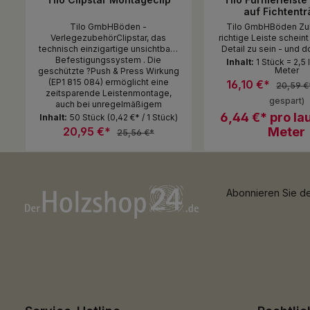
auf Fichtentr
Tilo GmbHBöden -
Tilo GmbHBöden Zu
VerlegezubehörClipstar, das
richtige Leiste scheint
technisch einzigartige unsichtbare
Detail zu sein - und d
Befestigungssystem . Die
großen Einfluss auf d
Inhalt:
1 Stück = 2,5
Meter
geschützte ?Push & Press Wirkung
Ihrer Räume. Mit den
(EP1 815 084) ermöglicht eine
Leisten von tilo wird I
16,10 €*
20,59 €
zeitsparende Leistenmontage,
bis in jeden Winkel Ih
gespart)
auch bei unregelmäßigem
spürbar Unsere Leisten schließen
Mauerwerk und im
den Raum ab und verle
6,44 €* pro la
Inhalt:
50 Stück
(0,42 €* / 1 Stück)
Renovierungsbau. Kabel mit bis zu
schönes, ebenmäßiges
20,95 €*
Meter
25,56 €*
7 mm 0 können im Kabelkanal der
halten den Boden 
Federstahlclips gehalten werden.
schwimmenden Verleg
Auch mehrfaches Montieren und
verstecken Kabel und
Produkt Anzahl: Gib den gewünsc
Produkt An
Demontieren der Leiste ist ohne
bei der Bodenreinigun
Packung
Stück
Werkzeug möglich. 1 Pack
Beim Aufwischen verh
Abonnieren Sie de
ausreichend für ca. 25 lfm.
die Fleckenbildung a
Sockelleisten