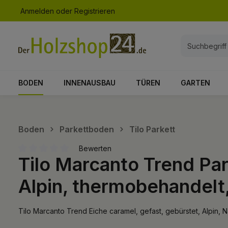
Anmelden
oder
Registrieren
springen
Zur Hauptnavigation springen
BODEN
INNENAUSBAU
TÜREN
GARTEN
Boden
Parkettboden
Tilo Parkett
Bewerten
Tilo Marcanto Trend Par
Durchschnittliche Bewertung von 0 von 5 Sternen
Alpin, thermobehandelt
Tilo Marcanto Trend Eiche caramel, gefast, gebürstet, Alpin,