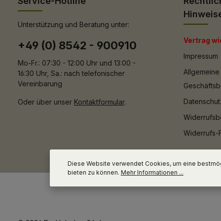
Service-Hotline
Rechtlic
Hinweis
Unterstützung und Beratung unter:
Vertrag wi
+49 (0) 8542 - 900910
Impressum
Mo-Fr.: 07:30 - 12:00 Uhr und 13:00 -
Allgemeine
16:30 Uhr, Sa.: nach telefonischer
Vereinbarung
Geschäfts
Datenschut
Oder über unser
Kontaktformular
.
Widerrufsb
Widerrufs-
Diese Website verwendet Cookies, um eine bestmög
bieten zu können.
Mehr Informationen ...