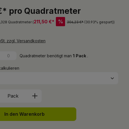
€* pro Quadratmeter
%
211,50 €*
2,328 Quadratmeter (
306,23 €*
(30.93% gespart)
)
wSt. zzgl. Versandkosten
Quadratmeter benötigt man
1
Pack
.
kalkulieren
Anzahl: Gib den gewünschten Wert ein 
Pack
In den Warenkorb