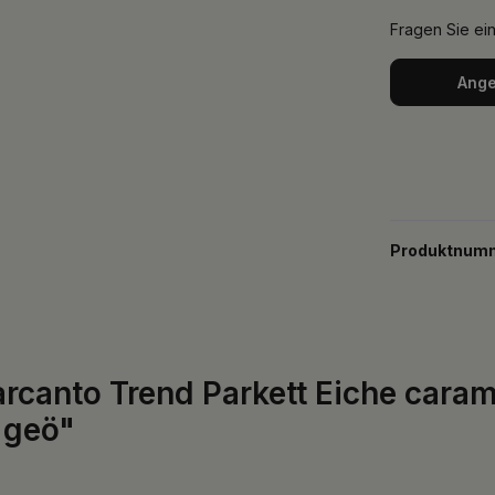
Fragen Sie ei
Ange
Produktnum
rcanto Trend Parkett Eiche carame
 geö"