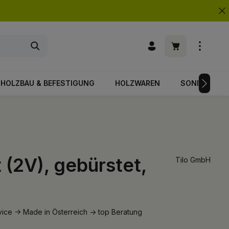
Warenkorb enth
HOLZBAU & BEFESTIGUNG
HOLZWAREN
SONDERPOS
 (2V), gebürstet,
Tilo GmbH
ice -> Made in Österreich -> top Beratung