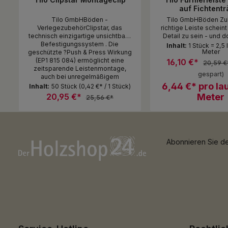
auf Fichtentr
Tilo GmbHBöden -
Tilo GmbHBöden Zu
VerlegezubehörClipstar, das
richtige Leiste scheint
technisch einzigartige unsichtbare
Detail zu sein - und d
Befestigungssystem . Die
großen Einfluss auf d
Inhalt:
1 Stück = 2,5
Meter
geschützte ?Push & Press Wirkung
Ihrer Räume. Mit den
(EP1 815 084) ermöglicht eine
Leisten von tilo wird I
16,10 €*
20,59 €
zeitsparende Leistenmontage,
bis in jeden Winkel Ih
gespart)
auch bei unregelmäßigem
spürbar Unsere Leisten schließen
Mauerwerk und im
den Raum ab und verle
6,44 €* pro la
Inhalt:
50 Stück
(0,42 €* / 1 Stück)
Renovierungsbau. Kabel mit bis zu
schönes, ebenmäßiges
20,95 €*
Meter
25,56 €*
7 mm 0 können im Kabelkanal der
halten den Boden 
Federstahlclips gehalten werden.
schwimmenden Verleg
Auch mehrfaches Montieren und
verstecken Kabel und
Produkt Anzahl: Gib den gewünsc
Produkt An
Demontieren der Leiste ist ohne
bei der Bodenreinigun
Packung
Stück
Werkzeug möglich. 1 Pack
Beim Aufwischen verh
Abonnieren Sie de
ausreichend für ca. 25 lfm.
die Fleckenbildung a
Sockelleisten