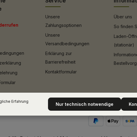
he
Service
Informa
e
Unsere
Über uns
derrufen
Zahlungsoptionen
So finden S
Unsere
Laden-Öffn
Versandbedingungen
(stationär)
bedingungen
Erklärung zur
Informatio
Barrierefreiheit
zerklärung
Bestellvor
Kontaktformular
elehrung
Formular
liche Erfahrung
Nur technisch notwendige
Kon