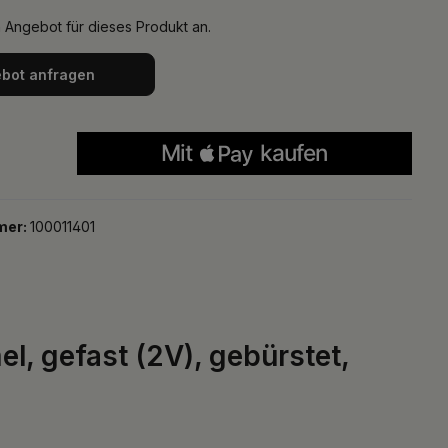
n Angebot für dieses Produkt an.
bot anfragen
mer:
100011401
l, gefast (2V), gebürstet,