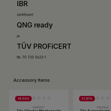
IBR
zertifiziert
QNG ready
ja
TÜV PROFiCERT
Nr. 70 720 5623-1
Accessory Items
Produktgalerie überspringen
18.04
%
21.81
%
Durchschnittliche Bewertung von 0 von 5 Sternen
Durchschnittliche B
5000037
2000065
Tilo Clipstar Montageclip
Tilo Furnierleist