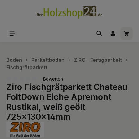
alt springen
Waren
Boden
Parkettboden
ZIRO - Fertigparkett
Fischgrätparkett
Bewerten
Ziro Fischgrätparkett Chateau
Durchschnittliche Bewertung von 0 von 5 Sternen
FoltDown Eiche Apremont
Rustikal, weiß geölt
725x130x14mm