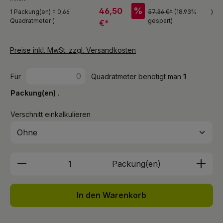
%
46,50
1 Packung(en) = 0,66
57,36 €*
(18.93%
)
Quadratmeter (
gespart)
€*
Preise inkl. MwSt. zzgl. Versandkosten
Für
Quadratmeter benötigt man
1
Packung(en)
.
Verschnitt einkalkulieren
Produkt Anzahl: Gib den gewünschten We
Packung(en)
In den Warenkorb