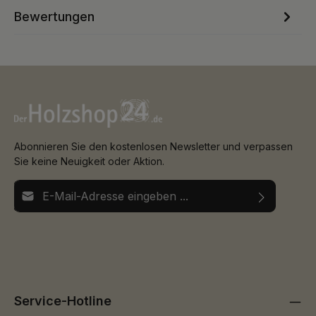
Bewertungen
Abonnieren Sie den kostenlosen Newsletter und verpassen
Sie keine Neuigkeit oder Aktion.
E-Mail-Adresse*
Ich habe die
Datenschutzbestimmungen
zur Kenntnis
Die mit einem Stern (*) markierten Felder sind
genommen und die
AGB
gelesen und bin mit ihnen
Pflichtfelder.
einverstanden.
Service-Hotline