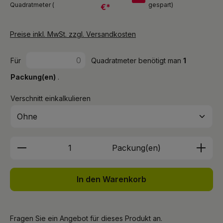
Quadratmeter (
gespart)
€*
Preise inkl. MwSt. zzgl. Versandkosten
Für
Quadratmeter benötigt man
1
Packung(en)
.
Verschnitt einkalkulieren
Produkt Anzahl: Gib den gewünschten We
Packung(en)
In den Warenkorb
Fragen Sie ein Angebot für dieses Produkt an.