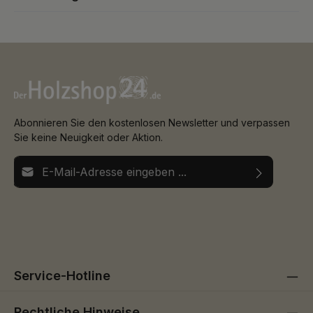
Abonnieren Sie den kostenlosen Newsletter und verpassen
Sie keine Neuigkeit oder Aktion.
E-Mail-Adresse*
Ich habe die
Datenschutzbestimmungen
zur Kenntnis
Die mit einem Stern (*) markierten Felder sind
genommen und die
AGB
gelesen und bin mit ihnen
Pflichtfelder.
einverstanden.
Service-Hotline
Rechtliche Hinweise