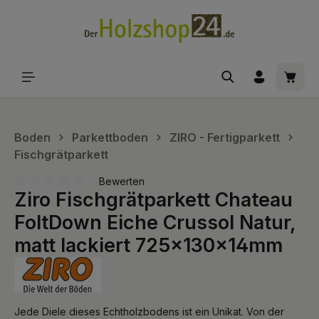
alt springen
Waren
Boden
Parkettboden
ZIRO - Fertigparkett
Fischgrätparkett
Bewerten
Ziro Fischgrätparkett Chateau
Durchschnittliche Bewertung von 0 von 5 Sternen
FoltDown Eiche Crussol Natur,
matt lackiert 725x130x14mm
Jede Diele dieses Echtholzbodens ist ein Unikat. Von der