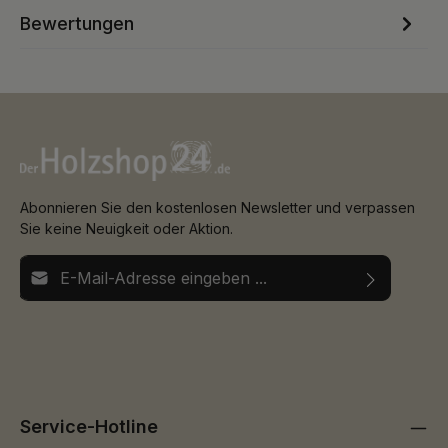
Bewertungen
Abonnieren Sie den kostenlosen Newsletter und verpassen
Sie keine Neuigkeit oder Aktion.
E-Mail-Adresse*
Ich habe die
Datenschutzbestimmungen
zur Kenntnis
Die mit einem Stern (*) markierten Felder sind
genommen und die
AGB
gelesen und bin mit ihnen
Pflichtfelder.
einverstanden.
Service-Hotline