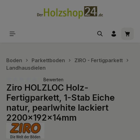
alt springen
Waren
Boden
Parkettboden
ZIRO - Fertigparkett
Landhausdielen
Bewerten
Ziro HOLZLOC Holz-
Durchschnittliche Bewertung von 0 von 5 Sternen
Fertigparkett, 1-Stab Eiche
natur, pearlwhite lackiert
2200x192x14mm