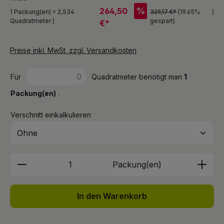
%
264,50
1 Packung(en) = 2,534
329,17 €*
(19.65%
)
Quadratmeter (
gespart)
€*
Preise inkl. MwSt. zzgl. Versandkosten
Für
Quadratmeter benötigt man
1
Packung(en)
.
Verschnitt einkalkulieren
Produkt Anzahl: Gib den gewünschten We
Packung(en)
In den Warenkorb