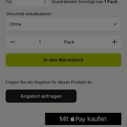
Für
Quadratmeter benötigt man
1
Pack
.
Verschnitt einkalkulieren
Produkt Anzahl: Gib den gewünschten We
Pack
In den Warenkorb
Fragen Sie ein Angebot für dieses Produkt an.
Angebot anfragen