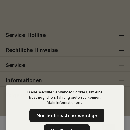
Ich habe die
Datenschutzbestimmungen
zur Kenntnis
Die mit einem Stern (*) markierten Felder sind
genommen und die
AGB
gelesen und bin mit ihnen
Pflichtfelder.
einverstanden.
Service-Hotline
Rechtliche Hinweise
Service
Informationen
Diese Website verwendet Cookies, um eine
Folge uns
bestmögliche Erfahrung bieten zu können.
Mehr Informationen ...
Nur technisch notwendige