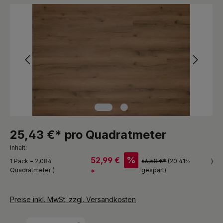
Bildergalerie überspringen
25,43 €* pro Quadratmeter
Inhalt:
%
52,99 €
1 Pack = 2,084
66,58 €*
(20.41%
)
Quadratmeter (
gespart)
*
Preise inkl. MwSt. zzgl. Versandkosten